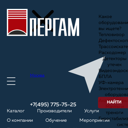
Какое
оборудовани
вы ищете?
Тепловизор
Дефектоскоп
Трассоискате
Расходомер
Детекторы
утечек
Видеоэндоск
Москва
БПЛА
УФ-камера
Электротехн
оборудов
Анализаторы
НАЙТИ
+7(495) 775-75-25
Мачты и
Каталог
Производители
Услуги
треноги
Гиростабили
О компании
Обучение
Мероприятия
сист