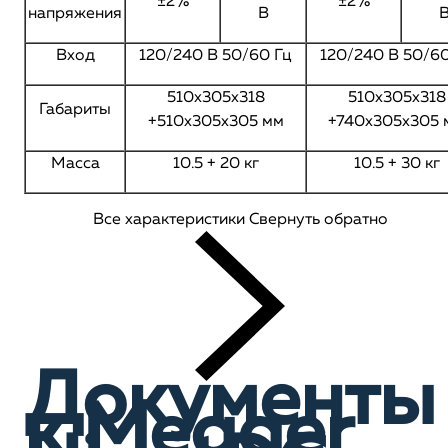
±2%
±2%
напряжения
В
Вход
120/240 В 50/60 Гц
120/240 В 50/60
510x305x318
510x305x318
Габариты
+510x305x305 мм
+740x305x305 
Масса
10.5 + 20 кг
10.5 + 30 кг
Все характеристики
Свернуть обратно
Документы
к Megger