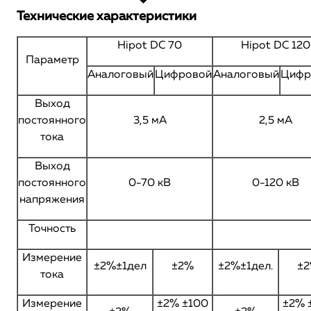
Технические характеристики
Hipot DC 70
Hipot DC 120
Параметр
Аналоговый
Цифровой
Аналоговый
Цифр
Выход
постоянного
3,5 мА
2,5 мА
тока
Выход
постоянного
0-70 кВ
0-120 кВ
напряжения
Точность
Измерение
±2%±1дел
±2%
±2%±1дел.
±
тока
Измерение
±2% ±100
±2% 