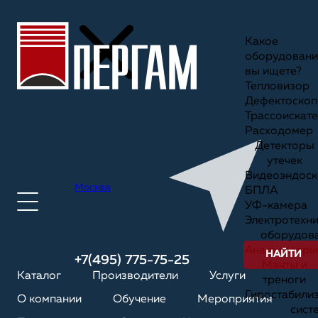
Какое
оборудовани
вы ищете?
Тепловизор
Дефектоскоп
Трассоискате
Расходомер
Детекторы
утечек
Видеоэндоск
Москва
БПЛА
УФ-камера
Электротехн
оборудов
Анализаторы
НАЙТИ
+7(495) 775-75-25
Мачты и
Каталог
Производители
Услуги
треноги
Гиростабили
О компании
Обучение
Мероприятия
сист