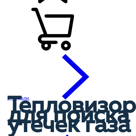
Тепловизо
2 модели
для поиска
утечек газа