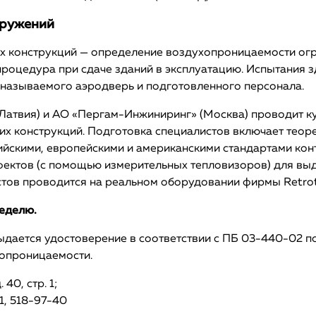
оружений
конструкций — определение воздухопроницаемости огра
роцедура при сдаче зданий в эксплуатацию. Испытания з
называемого аэродверь и подготовленного персонала.
(Латвия) и AO «Пергам-Инжиниринг» (Москва) проводит ку
 конструкций. Подготовка специалистов включает теоре
йскими, европейскими и американскими стандартами конт
фектов (с помощью измерительных тепловизоров) для вы
стов проводится на реальном оборудовании фирмы Retrot
неделю.
дается удостоверение в соответствии с ПБ 03-440-02 по 
хопроницаемости.
40, стр. 1;
1, 518-97-40