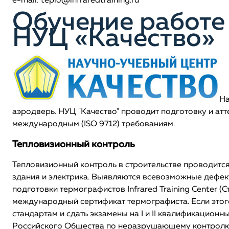
e-mail: teplo@infraredtraining.ru
Обучение работе
НУЦ «Качество»
На
аэродверь. НУЦ "Качество" проводит подготовку и атте
международным (ISO 9712) требованиям.
Тепловизионный контроль
Тепловизионный контроль в строительстве проводитс
здания и электрика. Выявляются всевозможные дефек
подготовки термографистов Infrared Training Center (
международный сертификат термографиста. Если этог
стандартам и сдать экзамены на I и II квалификацион
Российского Общества по неразрушающему контролю 