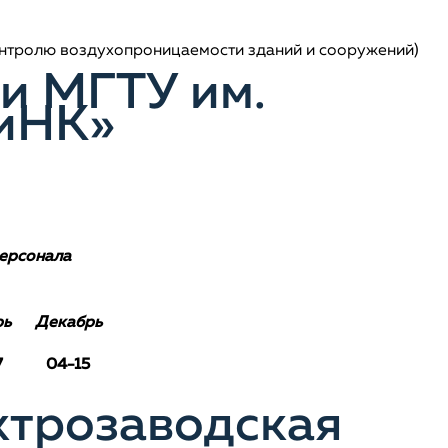
контролю воздухопроницаемости зданий и сооружений)
и МГТУ им.
тиНК»
персонала
рь
Декабрь
7
04-15
ктрозаводская