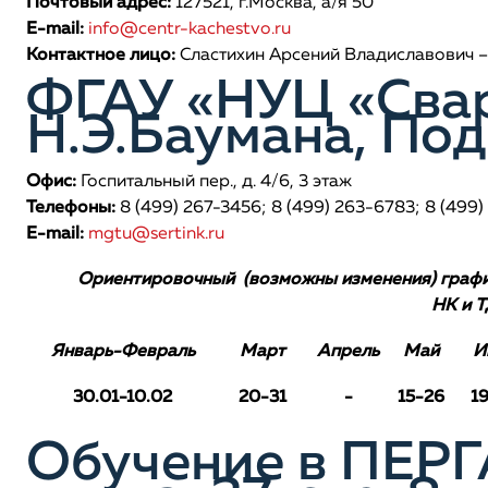
Почтовый адрес:
127521, г.Москва, а/я 50
E-mail:
info@centr-kachestvo.ru
Контактное лицо:
Сластихин Арсений Владиславович –
ФГАУ «НУЦ «Свар
Н.Э.Баумана, По
Офис:
Госпитальный пер., д. 4/6, 3 этаж
Телефоны:
8 (499) 267-3456; 8 (499) 263-6783; 8 (499)
E-mail:
mgtu@sertink.ru
Ориентировочный (возможны изменения) график
НК и Т
Январь-Февраль
Март
Апрель
Май
И
30.01-10.02
20-31
-
15-26
1
Обучение в ПЕРГА