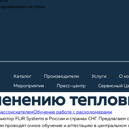
ноги
зированные системы
я
Каталог
Производители
Услуги
О к
Мероприятия
Пресс-центр
Сервисный Ц
менению теплов
рассоискателем
Обучение работе с расходомерами
р FLIR Systems в России и странах СНГ. Предлагаем о
ии проводят очное обучение и аттестацию в центральном