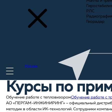
Мачты и тре
Гиростабили
РЛС
Радиографи
Георадар
Москва
Курсы по при
+7(495) 775-75-25
Обучение работе с тепловизором
Обучение работе с т
АО «ПЕРГАМ-ИНЖИНИРИНГ» – официальный дистрибьюто
методик в области ИК-технологий. Сотрудники компан