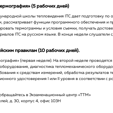
термография» (5 рабочих дней)
народной школы тепловидения ITC дает подготовку по о
м, рассматривает функции программного обеспечения и 
зировать термограммы и условия съемки, получать досто
риалов ITC на русском языке. В конце недели слушатели 
сийским правилам (10 рабочих дней).
мография» (первая неделя). На второй неделе проводятс
ооборудования, диагностика тепломеханического оборудо
ебования к средствам измерений, обработка результатов
нного удостоверения I или II уровня в соответствии с р
, обращайтесь в Экзаменационный центр «ТТМ»
лей, д. 30, корпус 4, офис 103Н