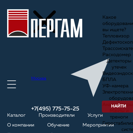
Какое
оборудовани
вы ищете?
Тепловизор
Дефектоскоп
Трассоискате
Расходомер
Детекторы
утечек
Видеоэндоск
Москва
БПЛА
УФ-камера
Электротехн
оборудов
Анализаторы
НАЙТИ
+7(495) 775-75-25
Мачты и
Каталог
Производители
Услуги
треноги
Гиростабили
О компании
Обучение
Мероприятия
сист