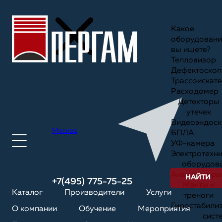
Какое
оборудовани
вы ищете?
Тепловизор
Дефектоскоп
Трассоискате
Расходомер
Детекторы
утечек
Видеоэндоск
Москва
БПЛА
УФ-камера
Электротехн
оборудов
Анализаторы
НАЙТИ
+7(495) 775-75-25
Мачты и
Каталог
Производители
Услуги
треноги
Гиростабили
О компании
Обучение
Мероприятия
сист