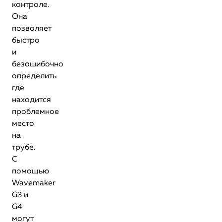
контроле.
Она
позволяет
быстро
и
безошибочно
определить
где
находится
проблемное
место
на
трубе.
С
помощью
Wavemaker
G3 и
G4
могут