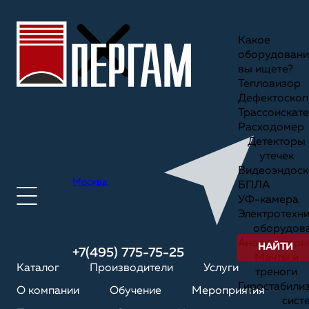
Какое
оборудовани
вы ищете?
Тепловизор
Дефектоскоп
Трассоискате
Расходомер
Детекторы
утечек
Видеоэндоск
Москва
БПЛА
УФ-камера
Электротехн
оборудов
Анализаторы
НАЙТИ
+7(495) 775-75-25
Мачты и
Каталог
Производители
Услуги
треноги
Гиростабили
О компании
Обучение
Мероприятия
сист