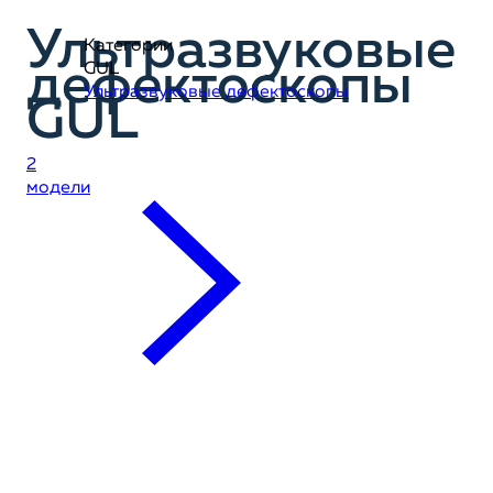
Ультразвуковые
Категории
дефектоскопы
GUL
Ультразвуковые дефектоскопы
GUL
2
модели