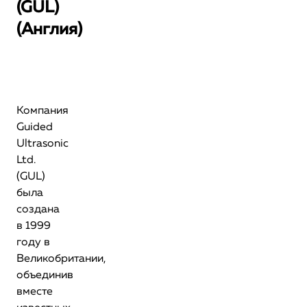
(GUL)
(Англия)
Компания
Guided
Ultrasonic
Ltd.
(GUL)
была
создана
в 1999
году в
Великобритании,
объединив
вместе