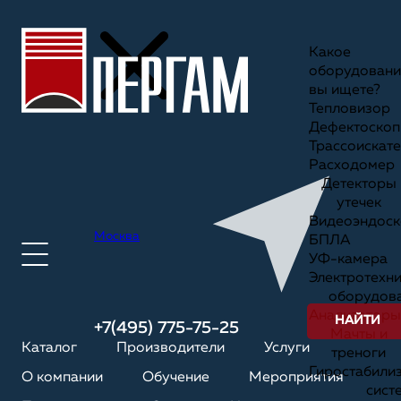
Какое
оборудовани
вы ищете?
Тепловизор
Дефектоскоп
Трассоискате
Расходомер
Детекторы
утечек
Видеоэндоск
Москва
БПЛА
УФ-камера
Электротехн
оборудов
Анализаторы
НАЙТИ
+7(495) 775-75-25
Мачты и
Каталог
Производители
Услуги
треноги
Гиростабили
О компании
Обучение
Мероприятия
сист