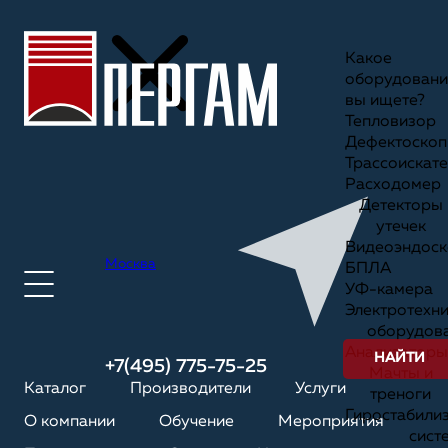
Какое
оборудовани
вы ищете?
Тепловизор
Дефектоскоп
Трассоискате
Расходомер
Детекторы
утечек
Видеоэндоск
Москва
БПЛА
УФ-камера
Электротехн
оборудов
Анализаторы
НАЙТИ
+7(495) 775-75-25
Мачты и
Каталог
Производители
Услуги
треноги
Гиростабили
О компании
Обучение
Мероприятия
сист