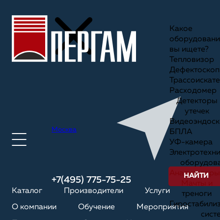
Какое
оборудовани
вы ищете?
Тепловизор
Дефектоскоп
Трассоискате
Расходомер
Детекторы
утечек
Видеоэндоск
Москва
БПЛА
УФ-камера
Электротехн
оборудов
Анализаторы
НАЙТИ
+7(495) 775-75-25
Мачты и
Каталог
Производители
Услуги
треноги
Гиростабили
О компании
Обучение
Мероприятия
сист