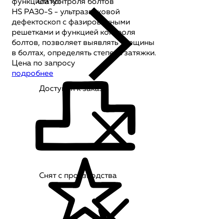
функцией контроля болтов
Статус
HS PA30-S - ультразвуковой
дефектоскоп с фазированными
решетками и функцией контроля
болтов, позволяет выявлять трещины
в болтах, определять степень затяжки.
Цена по запросу
подробнее
Доступен к заказу
Снят с производства