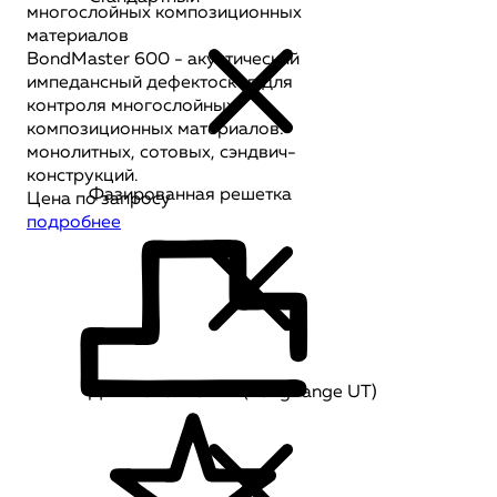
многослойных композиционных
материалов
BondMaster 600 - акустический
импедансный дефектоскоп для
контроля многослойных
композиционных материалов:
монолитных, сотовых, сэндвич-
конструкций.
Фазированная решетка
Цена по запросу
подробнее
Длинноволновый (Long range UT)