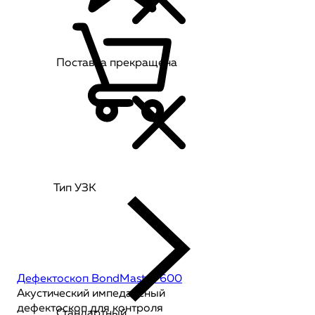
Поставка прекращена
Тип УЗК
Дефектоскоп BondMaster 600
Акустический импедансный
дефектоскоп для контроля
Стандартный