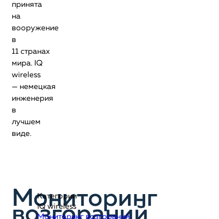
принята
на
вооружение
в
11 странах
мира. IQ
wireless
— немецкая
инженерия
в
лучшем
виде.
Мониторинг
Категории
возгораний
IQ wireless
Мониторинг возгораний