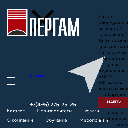
Какое
оборудовани
вы ищете?
Тепловизор
Дефектоскоп
Трассоискате
Расходомер
Детекторы
утечек
Видеоэндоск
Москва
БПЛА
УФ-камера
Электротехн
оборудов
Анализаторы
НАЙТИ
+7(495) 775-75-25
Мачты и
Каталог
Производители
Услуги
треноги
Гиростабили
О компании
Обучение
Мероприятия
сист