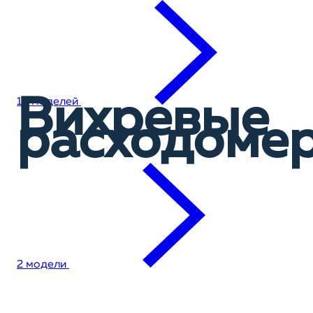
Вихревые
19 моделей
расходоме
2 модели