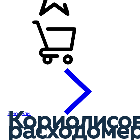
Кориолисо
2 модели
расходоме