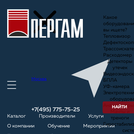
Какое
оборудовани
вы ищете?
Тепловизор
Дефектоскоп
Трассоискате
Расходомер
Детекторы
утечек
Видеоэндоск
Москва
БПЛА
УФ-камера
Электротехн
оборудов
Анализаторы
НАЙТИ
+7(495) 775-75-25
Мачты и
Каталог
Производители
Услуги
треноги
Гиростабили
О компании
Обучение
Мероприятия
сист