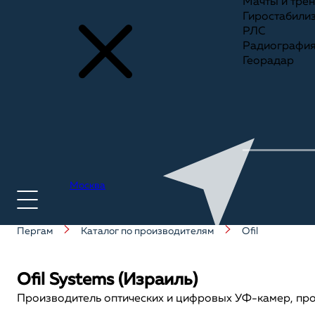
Мачты и тре
Гиростабили
РЛС
Радиографи
Георадар
Москва
Пергам
Каталог по производителям
Ofil
+7(495) 775-75-25
Ofil Systems (Израиль)
Производитель оптических и цифровых УФ-камер, про