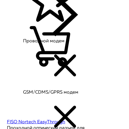
Проводной модем
GSM/CDMS/GPRS модем
FISO Nortech EasyThrough
Проходной оптический разъем для