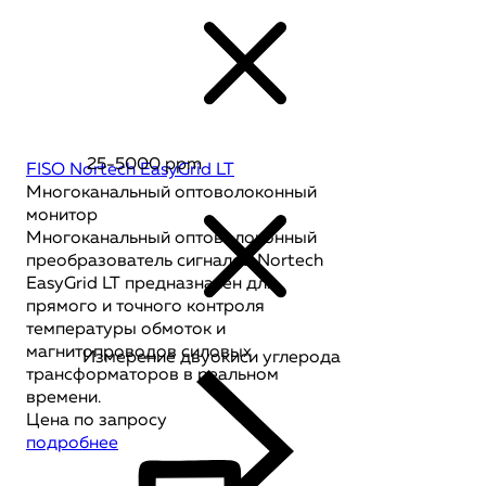
25-5000 ppm
FISO Nortech EasyGrid LT
Многоканальный оптоволоконный
монитор
Многоканальный оптоволоконный
преобразователь сигналов Nortech
EasyGrid LT предназначен для
прямого и точного контроля
температуры обмоток и
магнитопроводов силовых
Измерение двуокиси углерода
трансформаторов в реальном
времени.
Цена по запросу
подробнее