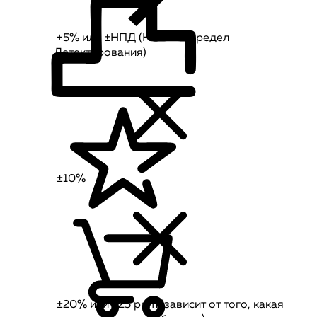
+5% или ±НПД (Нижний Предел
Детектирования)
±10%
±20% или ±25 ppm (зависит от того, какая