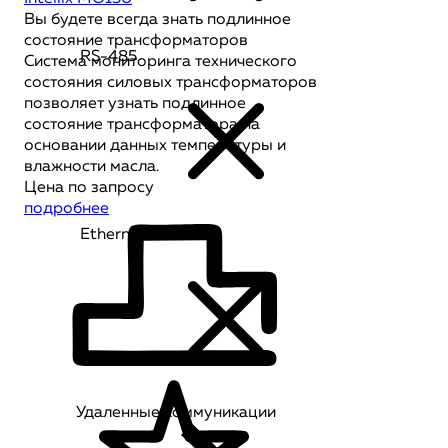
Вы будете всегда знать подлинное
состояние трансформаторов
RS-485
Система мониторинга технического
состояния силовых трансформаторов
позволяет узнать подлинное
состояние трансформатора на
основании данных температуры и
влажности масла.
Цена по запросу
подробнее
Ethernet
Удаленные коммуникации