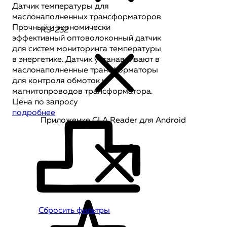
Датчик температуры для
маслонаполненных трансформаторов
Прочный и экономически
RS-232
эффективный оптоволоконный датчик
для систем мониторинга температуры
в энергетике. Датчик устанавливают в
маслонаполненные трансформаторы
для контроля обмоток и
магнитопроводов трансформатора.
Цена по запросу
подробнее
Приложение GLA Reader для Android
Сбросить фильтры