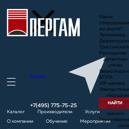
Какое
оборудовани
вы ищете?
Тепловизор
Дефектоскоп
Трассоискате
Расходомер
Детекторы
утечек
Видеоэндоск
Москва
БПЛА
УФ-камера
Электротехн
оборудов
Анализаторы
НАЙТИ
+7(495) 775-75-25
Мачты и
Каталог
Производители
Услуги
треноги
Гиростабили
О компании
Обучение
Мероприятия
сист