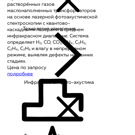
растворённых газов
маслонаполненных трансформаторов
на основе лазерной фотоакустической
спектроскопии с квантово-
Технология измерения
каскадными лазерами в среднем
инфракрасном диапазоне. Система
определяет H₂, CO, CO₂, CH₄, C₂H₂,
C₂H₄, C₂H₆ и влагу в непрерывном
режиме, выявляя дефекты на ранних
стадиях.
Цена по запросу
подробнее
Инфракрасная фото-акустика