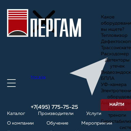
Какое
оборудовани
вы ищете?
Тепловизор
Дефектоскоп
Трассоискате
Расходомер
Детекторы
утечек
Видеоэндоск
Москва
БПЛА
УФ-камера
Электротехн
оборудов
Анализаторы
НАЙТИ
+7(495) 775-75-25
Мачты и
Каталог
Производители
Услуги
треноги
Гиростабили
О компании
Обучение
Мероприятия
сист