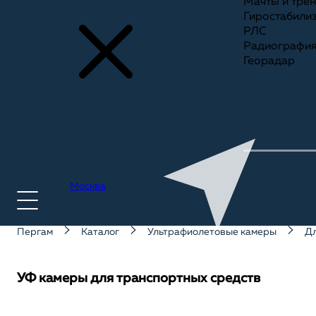
Мачты и тре
Гиростабили
РЛС
Радиографи
Георадар
Москва
Пергам
Каталог
Ультрафиолетовые камеры
Дл
+7(495) 775-75-25
УФ камеры для транспортных средств