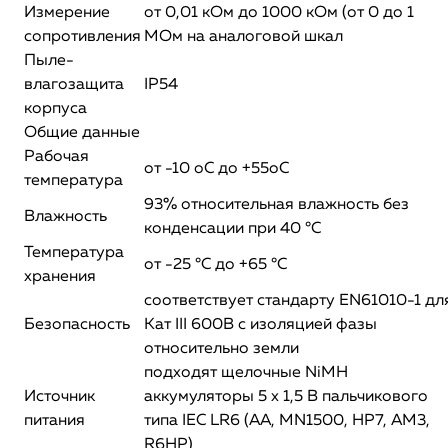
Измерение
от 0,01 кОм до 1000 кОм (от 0 до 1
сопротивления
МОм на аналоговой шкал
Пыле-
влагозащита
IP54
корпуса
Общие данные
Рабочая
от -10 оС до +55оС
температура
93% относительная влажность без
Влажность
конденсации при 40 °C
Температура
от -25 °C до +65 °C
хранения
соответствует стандарту EN61010-1 дл
Безопасность
Кат III 600В с изоляцией фазы
относительно земли
подходят щелочные NiMH
Источник
аккумуляторы 5 х 1,5 В пальчикового
питания
типа IEC LR6 (AA, MN1500, HP7, AM3,
R6HP)