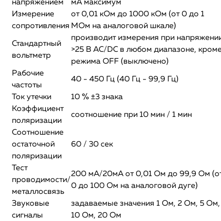
напряжением
мА максимум
Измерение
от 0,01 кОм до 1000 кОм (от 0 до 1
сопротивления
МОм на аналоговой шкале)
производит измерения при напряжени
Стандартный
>25 В AC/DC в любом диапазоне, кром
вольтметр
режима OFF (выключено)
Рабочие
40 - 450 Гц (40 Гц - 99,9 Гц)
частоты
Ток утечки
10 % ±3 знака
Коэффициент
соотношение при 10 мин / 1 мин
поляризации
Соотношение
остаточной
60 / 30 сек
поляризации
Тест
200 мА/20мА от 0,01 Ом до 99,9 Ом (о
проводимости/
0 до 100 Ом на аналоговой дуге)
металлосвязь
Звуковые
задаваемые значения 1 Ом, 2 Ом, 5 Ом,
сигналы
10 Ом, 20 Ом