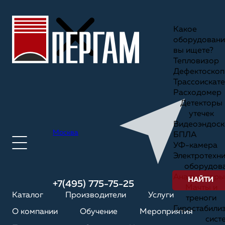
Какое
оборудовани
вы ищете?
Тепловизор
Дефектоскоп
Трассоискате
Расходомер
Детекторы
утечек
Видеоэндоск
Москва
БПЛА
УФ-камера
Электротехн
оборудов
Анализаторы
НАЙТИ
+7(495) 775-75-25
Мачты и
Каталог
Производители
Услуги
треноги
Гиростабили
О компании
Обучение
Мероприятия
сист