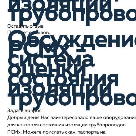
изоляции
трубопров
Оставить отзыв
Обсуждени
Пока нет отзывов.
PCMx -
система
оценки
состояния
изоляции
трубопров
Задать вопрос
Добрый день! Нас заинтересовало ваше оборудовани
для контроля состояния изоляции трубопроводов
PCMx. Можете прислать скан. паспорта на