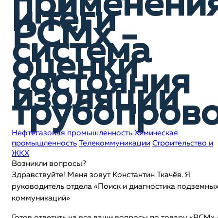
применени
и теги
PCMx -
система
оценки
состояния
изоляции
трубопров
Нефтегазовая промышленность
Химическая
промышленность
Телекоммуникации
Строительство и
ЖКХ
Возникли вопросы?
Здравствуйте! Меня зовут Константин Ткачёв. Я
руководитель отдела «Поиск и диагностика подземны
коммуникаций»