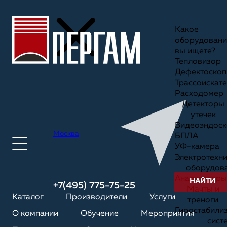
Какое
оборудовани
вы ищете?
Тепловизор
Дефектоскоп
Трассоискате
Расходомер
Детекторы
утечек
Видеоэндоск
Москва
БПЛА
УФ-камера
Электротехн
оборудов
Анализаторы
НАЙТИ
+7(495) 775-75-25
Мачты и
Каталог
Производители
Услуги
треноги
Гиростабили
О компании
Обучение
Мероприятия
сист