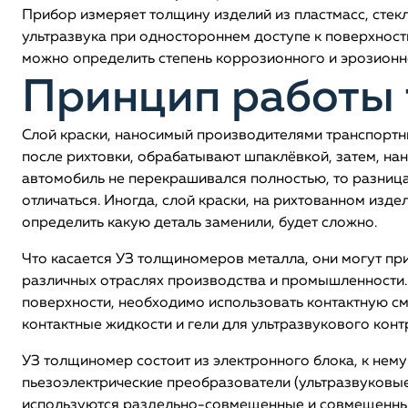
Прибор измеряет толщину изделий из пластмасс, стек
ультразвука при одностороннем доступе к поверхнос
можно определить степень коррозионного и эрозионно
Принцип работы
Слой краски, наносимый производителями транспортн
после рихтовки, обрабатывают шпаклёвкой, затем, нан
автомобиль не перекрашивался полностью, то разница 
отличаться. Иногда, слой краски, на рихтованном изде
определить какую деталь заменили, будет сложно.
Что касается УЗ толщиномеров металла, они могут пр
различных отраслях производства и промышленности.
поверхности, необходимо использовать контактную см
контактные жидкости и гели для ультразвукового контро
УЗ толщиномер состоит из электронного блока, к не
пьезоэлектрические преобразователи (ультразвуковы
используются раздельно-совмещенные и совмещенны