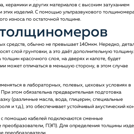
ла, керамики и других материалов с высоким затуханием
ти этих изделий. С помощью ультразвукового толщиномер
го износа по остаточной толщине.
 толщиномеров
ых средств, обычно не превышает 140мкм. Нередко, дета
осят слой грунтовки, а это даёт дополнительную толщину.
толщин красочного слоя, на дверях и капоте, будет
лии может отличаться в меньшую сторону, в этом случае
именяться в лабораторных, полевых, цеховых условиях в
 При этом обязательна предварительная подготовка
азку (различные масла, вода, глицерин, специальные
ля и т.д.), это обеспечивает устойчивый акустический кон
му с помощью кабелей подключаются сменные
е преобразователи, ПЭП). Для определения толщины изд
е преобразователи.