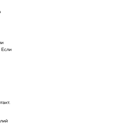
а
ли
 Если
такт.
елий