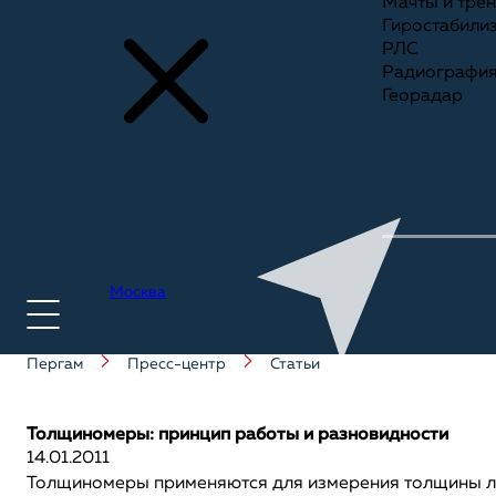
Мачты и тре
Гиростабили
РЛС
Радиографи
Георадар
Москва
Пергам
Пресс-центр
Статьи
+7(495) 775-75-25
Толщиномеры: принцип работы и разновидности
14.01.2011
Толщиномеры применяются для измерения толщины ла