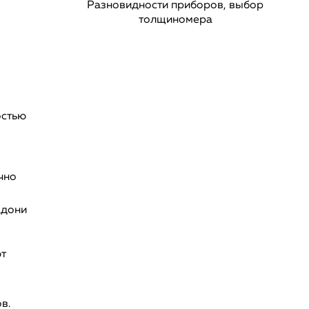
Разновидности приборов, выбор
толщиномера
остью
чно
адони
т
в.