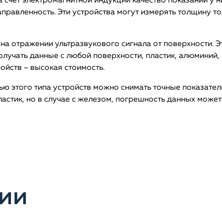
а счёт электромагнитной индукции качество показаний у н
правленность. Эти устройства могут измерять толщину т
на отражении ультразвукового сигнала от поверхности. Э
олучать данные с любой поверхности, пластик, алюминий,
ойств – высокая стоимость.
ю этого типа устройств можно снимать точные показател
ластик, но в случае с железом, погрешность данных может
ии