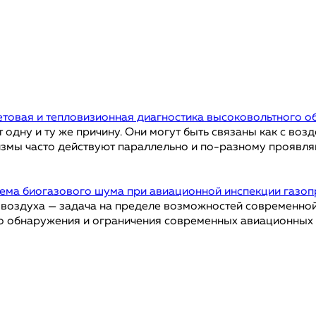
товая и тепловизионная диагностика высоковольтного 
ну и ту же причину. Они могут быть связаны как с возде
измы часто действуют параллельно и по-разному проявляю
лема биогазового шума при авиационной инспекции газо
 воздуха — задача на пределе возможностей современной
о обнаружения и ограничения современных авиационных и