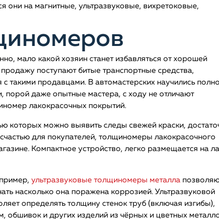
 они на магнитные, ультразвуковые, вихретоковые,
щиномеров
но, мало какой хозяин станет избавляться от хорошей
в продажу поступают битые транспортные средства,
ся с такими продавцами. В автомастерских научились полн
 порой даже опытные мастера, с ходу не отличают
иномер лакокрасочных покрытий.
ю которых можно выявить следы свежей краски, достато
К счастью для покупателей, толщиномеры лакокрасочного
газине. Компактное устройство, легко размещается на л
апример,
ультразвуковые толщиномеры металла
позволяю
нать насколько она поражена коррозией. Ультразвуковой
ляет определять толщину стенок труб (включая изгибы),
, обшивок и других изделий из чёрных и цветных металло