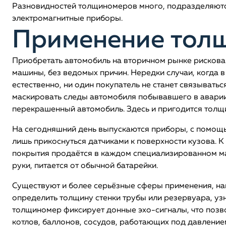
Разновидностей толщиномеров много, подразделяются
электромагнитные приборы.
Применение тол
Приобретать автомобиль на вторичном рынке рискован
машины, без ведомых причин. Нередки случаи, когда 
естественно, ни один покупатель не станет связывать
маскировать следы автомобиля побывавшего в аварии,
перекрашенный автомобиль. Здесь и пригодится толщ
На сегодняшний день выпускаются приборы, с помощь
лишь прикоснуться датчиками к поверхности кузова. 
покрытия продаётся в каждом специализированном ма
руки, питается от обычной батарейки.
Существуют и более серьёзные сферы применения, н
определить толщину стенки трубы или резервуара, уз
толщиномер фиксирует донные эхо-сигналы, что позво
котлов, баллонов, сосудов, работающих под давлением