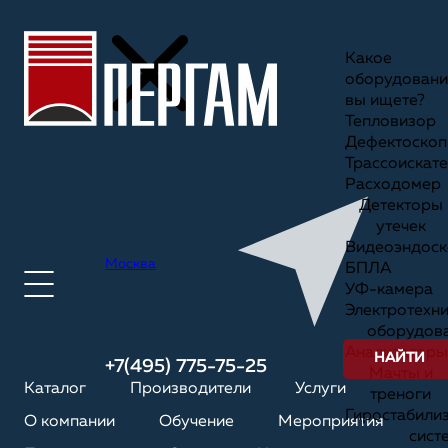
Какое
оборудовани
вы ищете?
Тепловизор
Дефектоскоп
Трассоискате
Расходомер
Детекторы
утечек
Видеоэндоск
Москва
БПЛА
УФ-камера
Электротехн
оборудов
Анализаторы
НАЙТИ
+7(495) 775-75-25
Мачты и
Каталог
Производители
Услуги
треноги
Гиростабили
О компании
Обучение
Мероприятия
сист