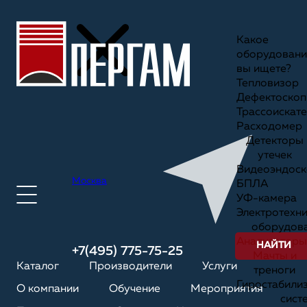
Какое
оборудовани
вы ищете?
Тепловизор
Дефектоскоп
Трассоискате
Расходомер
Детекторы
утечек
Видеоэндоск
Москва
БПЛА
УФ-камера
Электротехн
оборудов
Анализаторы
НАЙТИ
+7(495) 775-75-25
Мачты и
Каталог
Производители
Услуги
треноги
Гиростабили
О компании
Обучение
Мероприятия
сист