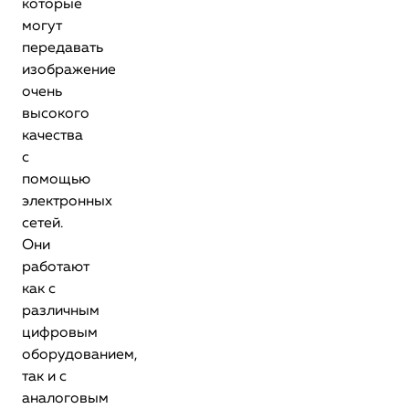
которые
могут
передавать
изображение
очень
высокого
качества
с
помощью
электронных
сетей.
Они
работают
как с
различным
цифровым
оборудованием,
так и с
аналоговым