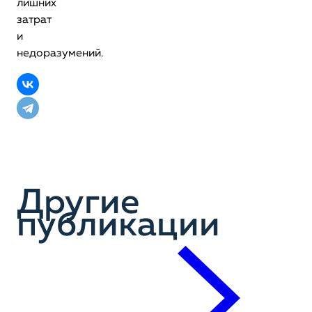
лишних
затрат
и
недоразумений.
Другие
публикации