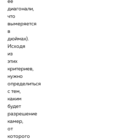
ее
диагонали,
что
вымеряется
в
дюймах).
Исходя
из
этих
критериев,
нужно
определиться
с тем,
каким
будет
разрешение
камер,
от
которого