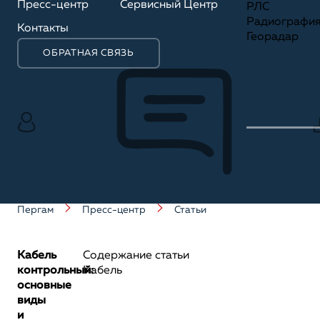
Пресс-центр
Сервисный Центр
РЛС
Радиографи
Контакты
Георадар
ОБРАТНАЯ СВЯЗЬ
Пергам
Пресс-центр
Статьи
Кабель
Содержание статьи
контрольный:
Кабель
основные
виды
и