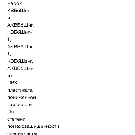
марок
КВБбШнг
и
АКВБбШнг,
КВБбШнг-
Т,
АКВБбШнг-
Т,
КВБбШзнг,
АКВБбШзнг
из
ПВХ
пластиката
пониженной
горючести.
По
степени
помехозащищенности
специалисты