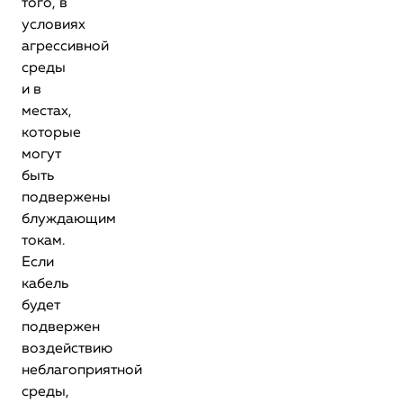
того, в
условиях
агрессивной
среды
и в
местах,
которые
могут
быть
подвержены
блуждающим
токам.
Если
кабель
будет
подвержен
воздействию
неблагоприятной
среды,