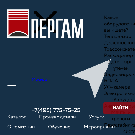
Какое
оборудовани
вы ищете?
Тепловизор
Дефектоскоп
Трассоискате
Расходомер
Детекторы
утечек
Видеоэндоск
Москва
БПЛА
УФ-камера
Электротехн
оборудов
Анализаторы
НАЙТИ
+7(495) 775-75-25
Мачты и
Каталог
Производители
Услуги
треноги
Гиростабили
О компании
Обучение
Мероприятия
сист