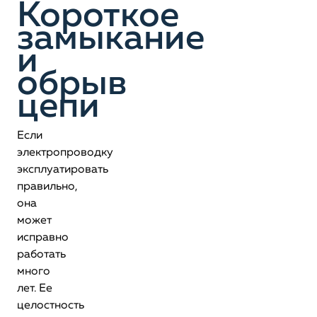
Короткое
замыкание
и
обрыв
цепи
Если
электропроводку
эксплуатировать
правильно,
она
может
исправно
работать
много
лет. Ее
целостность