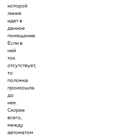
которой
линия
идет в
данное
помещение.
Если в
ней
ток
отсутствует,
то
поломка
произошла
до
нее.
Скорее
всего,
между
автоматом