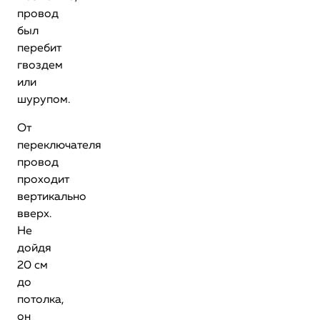
провод
был
перебит
гвоздем
или
шурупом.
От
переключателя
провод
проходит
вертикально
вверх.
Не
дойдя
20 см
до
потолка,
он