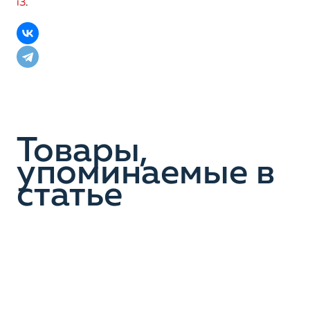
i3
.
Товары,
упоминаемые в
статье