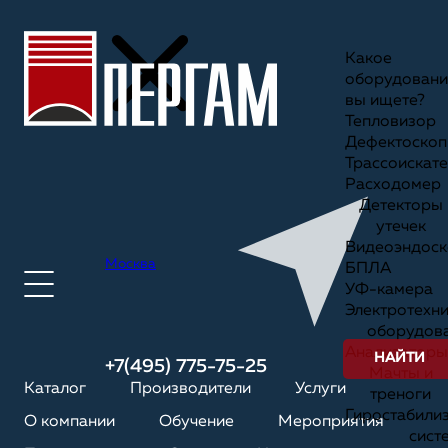
Какое
оборудовани
вы ищете?
Тепловизор
Дефектоскоп
Трассоискате
Расходомер
Детекторы
утечек
Видеоэндоск
Москва
БПЛА
УФ-камера
Электротехн
оборудов
Анализаторы
НАЙТИ
+7(495) 775-75-25
Мачты и
Каталог
Производители
Услуги
треноги
Гиростабили
О компании
Обучение
Мероприятия
сист