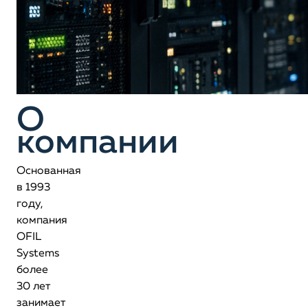
О
компании
Основанная
в 1993
году,
компания
OFIL
Systems
более
30 лет
занимает