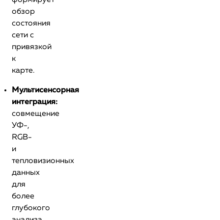
формирует
обзор
состояния
сети с
привязкой
к
карте.
Мультисенсорная
интеграция:
совмещение
УФ-,
RGB-
и
тепловизионных
данных
для
более
глубокого