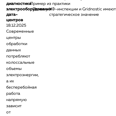
диагностики
Пример из практики
электрооборудования
Почему УФ-инспекции и Gridnostic имеют
дата-
стратегическое значение
центров
18.12.2025
Современные
центры
обработки
данных
потребляют
колоссальные
объемы
электроэнергии,
а их
бесперебойная
работа
напрямую
зависит
от