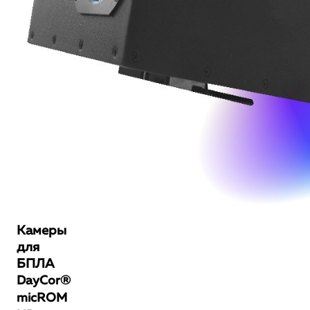
Камеры
для
БПЛА
DayCor®
micROM