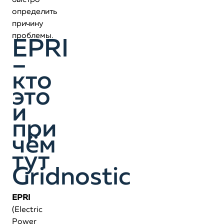
быстро
определить
причину
проблемы.
EPRI
–
кто
это
и
при
чём
тут
Gridnostic
EPRI
(Electric
Power