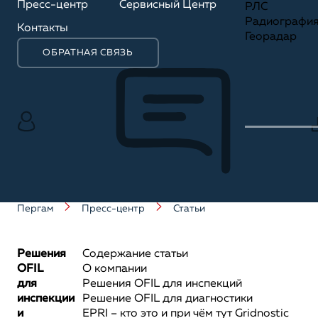
Пресс-центр
Сервисный Центр
РЛС
Радиографи
Контакты
Георадар
ОБРАТНАЯ СВЯЗЬ
Пергам
Пресс-центр
Статьи
Решения
Содержание статьи
OFIL
О компании
для
Решения OFIL для инспекций
инспекции
Решение OFIL для диагностики
и
EPRI – кто это и при чём тут Gridnostic