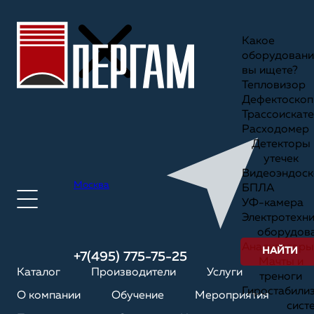
Какое
оборудовани
вы ищете?
Тепловизор
Дефектоскоп
Трассоискате
Расходомер
Детекторы
утечек
Видеоэндоск
Москва
БПЛА
УФ-камера
Электротехн
оборудов
Анализаторы
НАЙТИ
+7(495) 775-75-25
Мачты и
Каталог
Производители
Услуги
треноги
Гиростабили
О компании
Обучение
Мероприятия
сист