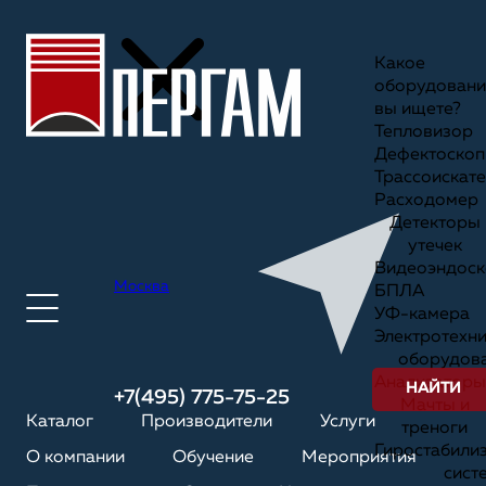
Какое
оборудовани
вы ищете?
Тепловизор
Дефектоскоп
Трассоискате
Расходомер
Детекторы
утечек
Видеоэндоск
Москва
БПЛА
УФ-камера
Электротехн
оборудов
Анализаторы
НАЙТИ
+7(495) 775-75-25
Мачты и
Каталог
Производители
Услуги
треноги
Гиростабили
О компании
Обучение
Мероприятия
сист