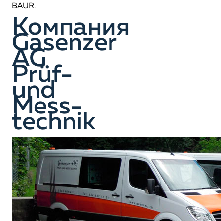
BAUR.
Компания
Gasenzer
AG
Prüf-
und
Mess-
technik