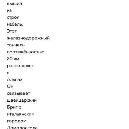
вышел
из
строя
кабель.
Этот
железнодорожный
тоннель
протяжённостью
20 км
расположен
в
Альпах.
Он
связывает
швейцарский
Бриг с
итальянским
городом
Домодоссола.