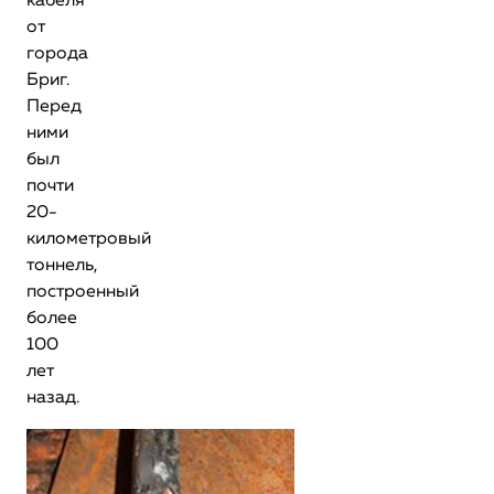
кабеля
от
города
Бриг.
Перед
ними
был
почти
20-
километровый
тоннель,
построенный
более
100
лет
назад.