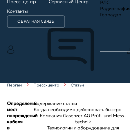
Пресс-центр
Сервисный Центр
РЛС
Радиографи
Контакты
Георадар
ОБРАТНАЯ СВЯЗЬ
Пергам
Пресс-центр
Статьи
Определение
Содержание статьи
мест
Когда необходимо действовать быстро
повреждений
Компания Gasenzer AG Prüf- und Mess-
кабеля
technik
в
Технологии и оборудование для