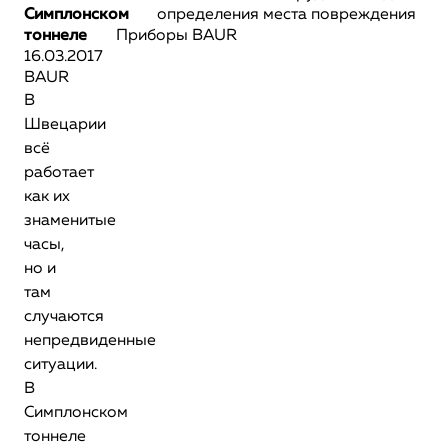
Симплонском
определения места повреждения
тоннеле
Приборы BAUR
16.03.2017
BAUR
В
Швецарии
всё
работает
как их
знаменитые
часы,
но и
там
случаются
непредвиденные
ситуации.
В
Симплонском
тоннеле