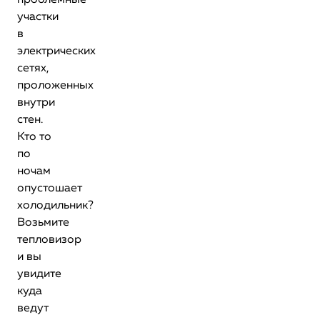
проблемные
участки
в
электрических
сетях,
проложенных
внутри
стен.
Кто то
по
ночам
опустошает
холодильник?
Возьмите
тепловизор
и вы
увидите
куда
ведут