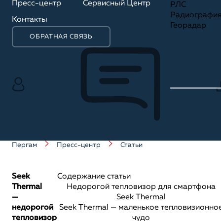
Пресс-центр
Сервисный Центр
РЛС
Радиографи
Контакты
Георадар
ОБРАТНАЯ СВЯЗЬ
Пергам
Пресс-центр
Статьи
Seek
Содержание статьи
Thermal
Недорогой тепловизор для смартфона
—
Seek Thermal
недорогой
Seek Thermal — маленькое тепловизионно
тепловизор
чудо