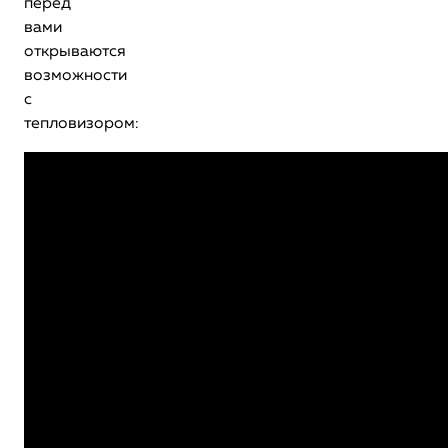
перед
вами
открываются
возможности
с
тепловизором: