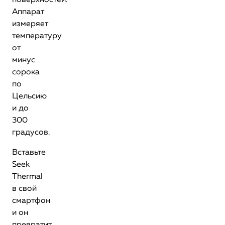
поверхностей.
Аппарат
измеряет
температуру
от
минус
сорока
по
Цельсию
и до
300
градусов.
Вставьте
Seek
Thermal
в свой
смартфон
и он