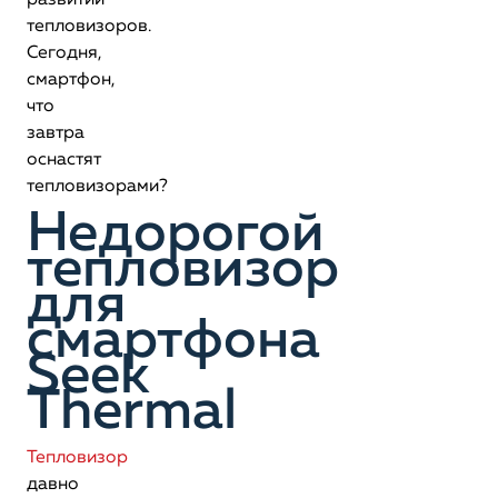
развитии
тепловизоров.
Сегодня,
смартфон,
что
завтра
оснастят
тепловизорами?
Недорогой
тепловизор
для
смартфона
Seek
Thermal
Тепловизор
давно