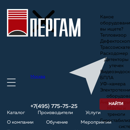
Какое
оборудовани
вы ищете?
Тепловизор
Дефектоскоп
Трассоискате
Расходомер
Детекторы
утечек
Видеоэндоск
Москва
БПЛА
УФ-камера
Электротехн
оборудов
Анализаторы
НАЙТИ
+7(495) 775-75-25
Мачты и
Каталог
Производители
Услуги
треноги
Гиростабили
О компании
Обучение
Мероприятия
сист