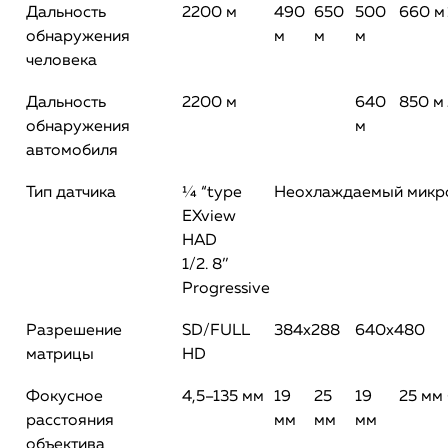
Дальность
2200 м
490
650
500
660 м
обнаружения
м
м
м
человека
Дальность
2200 м
640
850 м
обнаружения
м
автомобиля
Тип датчика
¼ “type
Неохлаждаемый микр
EXview
HAD
1/2. 8’’
Progressive
Разрешение
SD/FULL
384х288
640х480
матрицы
HD
Фокусное
4,5–135 мм
19
25
19
25 мм
расстояния
мм
мм
мм
объектива