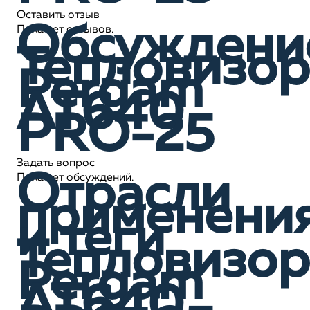
Оставить отзыв
Обсуждени
Пока нет отзывов.
Тепловизор
Pergam
AT640
PRO-25
Задать вопрос
Отрасли
Пока нет обсуждений.
применени
и теги
Тепловизор
Pergam
AT640