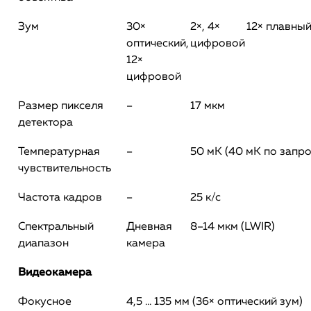
Зум
30×
2×, 4×
12× плавны
оптический,
цифровой
12×
цифровой
Размер пикселя
–
17 мкм
детектора
Температурная
–
50 мК (40 мК по запро
чувствительность
Частота кадров
–
25 к/с
Спектральный
Дневная
8–14 мкм (LWIR)
диапазон
камера
Видеокамера
Фокусное
4,5 … 135 мм (36× оптический зум)