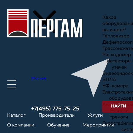
Какое
оборудовани
вы ищете?
Тепловизор
Дефектоскоп
Трассоискате
Расходомер
Детекторы
утечек
Видеоэндоск
Москва
БПЛА
УФ-камера
Электротехн
оборудов
Анализаторы
НАЙТИ
+7(495) 775-75-25
Мачты и
Каталог
Производители
Услуги
треноги
Гиростабили
О компании
Обучение
Мероприятия
сист