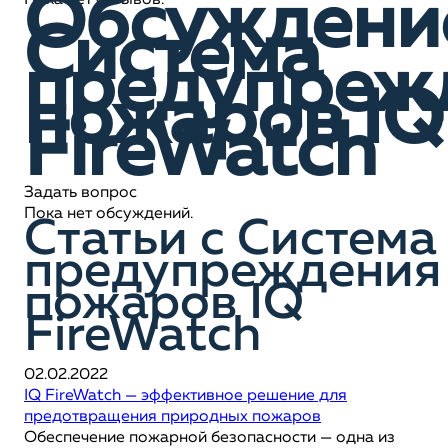
Обсуждени
Пока нет отзывов.
Система
предупреж
пожаров IQ
FireWatch
Задать вопрос
Пока нет обсуждений.
Статьи c Система
предупреждения
пожаров IQ
FireWatch
02.02.2022
IQ FireWatch — эффективное решение для
предотвращения природных пожаров
Обеспечение пожарной безопасности — одна из