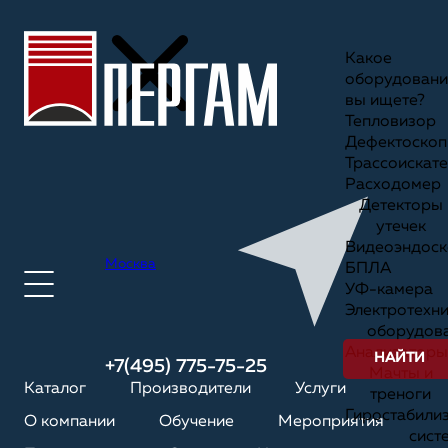
Какое
оборудовани
вы ищете?
Тепловизор
Дефектоскоп
Трассоискате
Расходомер
Детекторы
утечек
Видеоэндоск
Москва
БПЛА
УФ-камера
Электротехн
оборудов
Анализаторы
НАЙТИ
+7(495) 775-75-25
Мачты и
Каталог
Производители
Услуги
треноги
Гиростабили
О компании
Обучение
Мероприятия
сист