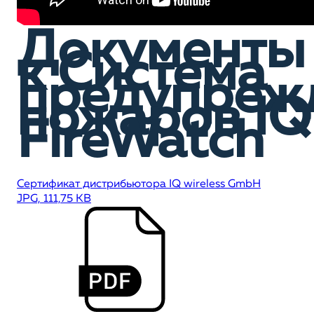
Документы
к Система
предупреж
пожаров IQ
FireWatch
Сертификат дистрибьютора IQ wireless GmbH
JPG, 111,75 KB