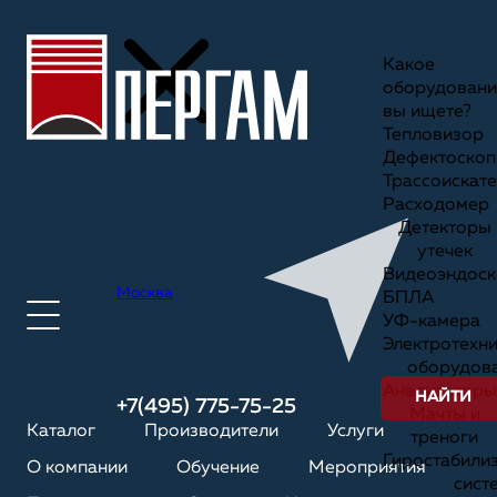
Какое
оборудовани
вы ищете?
Тепловизор
Дефектоскоп
Трассоискате
Расходомер
Детекторы
утечек
Видеоэндоск
Москва
БПЛА
УФ-камера
Электротехн
оборудов
Анализаторы
НАЙТИ
+7(495) 775-75-25
Мачты и
Каталог
Производители
Услуги
треноги
Гиростабили
О компании
Обучение
Мероприятия
сист