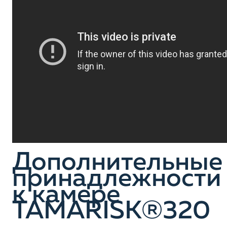
Дополнительные
принадлежности
к камере
TAMARISK®320