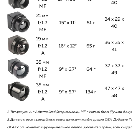
40
MF
21 мм
34 х 29 х
f/1.2
15° х 11°
51 г
40
MF
19 мм
36 х 35 х
f/1.2
16° х 12°
65 г
41
А
35 мм
37 х 32 х
f/1.2
9° х 6.7°
64 г
49
MF
35 мм
47 х 47 х
f/1.2
9° х 6.7°
134 г
58
А
1. Тип фокуса: А = Athermalized (атермальный), MF = Manual focus (Ручной фоку
2. Данные о весе, приведённые выше, даны для конфигурации OEA. Добавьте 7
OEAX с опциональной функциональной платой. Добавьте 5 грамм, если к изде