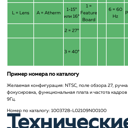
1 =
1-15°
6 = 60
L = Lens
A = Atherm
Feature
P
или 16°
Hz
Board
2 = 27°
3 = 40°
Пример номера по каталогу
Желаемая конфигурация: NTSC, поле обзора 27, ручна
фокусировка, функциональная плата и частота кадров
9Гц.
Номер по каталогу: 1003728-L02109N00100
Технически