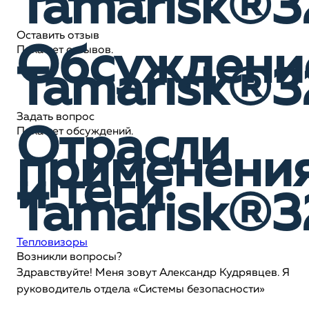
Tamarisk®
Оставить отзыв
Обсуждени
Пока нет отзывов.
Tamarisk®
Задать вопрос
Отрасли
Пока нет обсуждений.
применени
и теги
Tamarisk®
Тепловизоры
Возникли вопросы?
Здравствуйте! Меня зовут Александр Кудрявцев. Я
руководитель отдела «Системы безопасности»