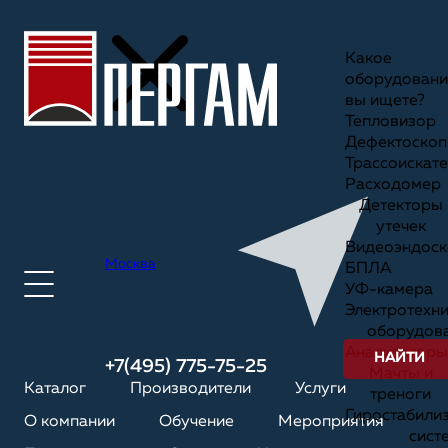
Какое
оборудовани
вы ищете?
Тепловизор
Дефектоскоп
Трассоискате
Расходомер
Детекторы
утечек
Видеоэндоск
Москва
БПЛА
УФ-камера
Электротехн
оборудов
Анализаторы
НАЙТИ
+7(495) 775-75-25
Мачты и
Каталог
Производители
Услуги
треноги
Гиростабили
О компании
Обучение
Мероприятия
сист