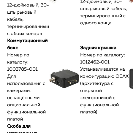
12-дюймовый, 30-
12-дюймовый, 30-
штырьковый кабель,
штырьковый
терминированный с
кабель,
одного конца
терминированный
с обоих концов
Коммутационный
бокс
Задняя крышка
Номер по
Номер по каталогу:
каталогу:
1012462-001
1003785-001
Устанавливается на
Для
конфигурацию OEAX
использования с
(архитектура с
камерами,
открытой
оснащёнными
электроникой с
опциональной
функциональной
функциональной
платой)
платой
Скоба для