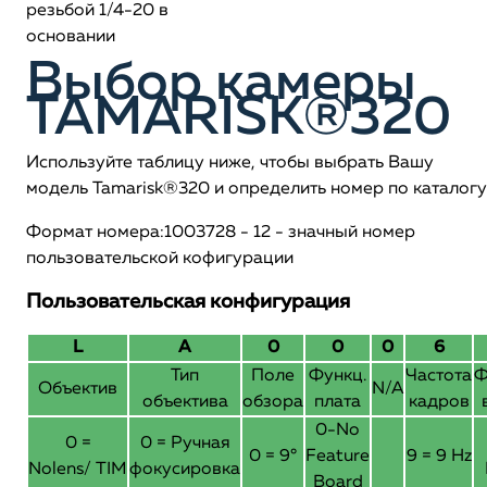
резьбой 1/4-20 в
основании
Выбор камеры
TAMARISK®320
Используйте таблицу ниже, чтобы выбрать Вашу
модель Tamarisk®320 и определить номер по каталогу
Формат номера:1003728 - 12 - значный номер
пользовательской кофигурации
Пользовательская конфигурация
L
A
0
0
0
6
Тип
Поле
Функц.
Частота
Ф
Объектив
N/A
объектива
обзора
плата
кадров
0-No
0 =
0 = Ручная
0 = 9°
Feature
9 = 9 Hz
Nolens/ TIM
фокусировка
Board