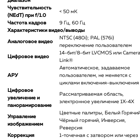
диапазон
Чувствительность
< 50 мК
(NEdT) при f/1.0
Частота кадров
9 Гц, 60 Гц
Характеристики видео/выводы
NTSC (480i); PAL (576i)
Аналоговое видео
переключение пользователем
14-бит/8-бит LVCMOS или Camer
Цифровое видео
Link®
Автоматическое, задаваемое
АРУ
пользователем, не меняется с
циклами включения-выключения
Цифровое
Рассматриваемая область,
увеличение и
электронное увеличение 1X-4X
панорамирование
Цветные палитры, Белый Горячий
Управление
Чёрный горячий, Инверсия,
изображением
Реверсия
Коррекция
1-точечная с затвором или через