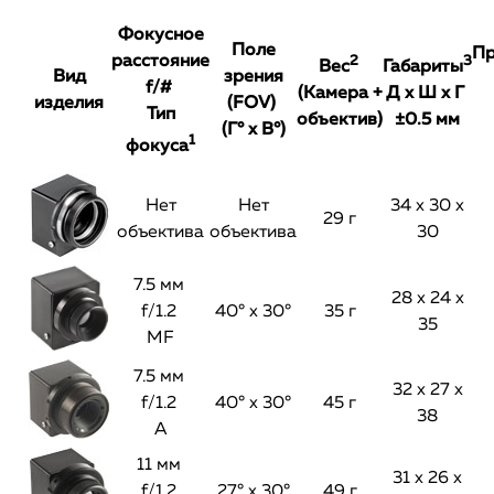
Фокусное
Поле
Пр
расстояние
2
3
Вес
Габариты
Вид
зрения
f/#
(Камера +
Д х Ш х Г
изделия
(FOV)
Тип
объектив)
±0.5 мм
(Г° х В°)
1
фокуса
Нет
Нет
34 х 30 х
29 г
объектива
объектива
30
7.5 мм
28 х 24 х
f/1.2
40° х 30°
35 г
35
MF
7.5 мм
32 х 27 х
f/1.2
40° х 30°
45 г
38
A
11 мм
31 х 26 х
f/1.2
27° х 30°
49 г