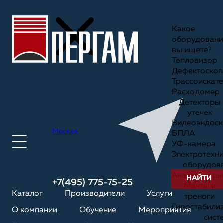
Какое
оборудовани
вы ищете?
Тепловизор
Дефектоскоп
Трассоискате
Расходомер
Детекторы
утечек
Видеоэндоск
Москва
БПЛА
УФ-камера
Электротехн
оборудов
Анализаторы
НАЙТИ
+7(495) 775-75-25
Мачты и
Каталог
Производители
Услуги
треноги
Гиростабили
О компании
Обучение
Мероприятия
сист