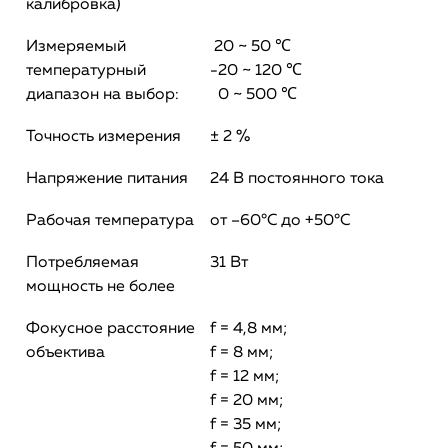
калибровка)
Измеряемый
20 ~ 50 ℃
температурный
-20 ~ 120 ℃
диапазон на выбор:
0 ~ 500 ℃
Точность измерения
± 2 %
Напряжение питания
24 В постоянного тока
Рабочая температура
от –60°C до +50°C
Потребляемая
31 Вт
мощность не более
Фокусное расстояние
f = 4,8 мм;
объектива
f = 8 мм;
f = 12 мм;
f = 20 мм;
f = 35 мм;