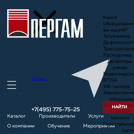
Какое
оборудовани
вы ищете?
Тепловизор
Дефектоскоп
Трассоискате
Расходомер
Детекторы
утечек
Видеоэндоск
Москва
БПЛА
УФ-камера
Электротехн
оборудов
Анализаторы
НАЙТИ
+7(495) 775-75-25
Мачты и
Каталог
Производители
Услуги
треноги
Гиростабили
О компании
Обучение
Мероприятия
сист