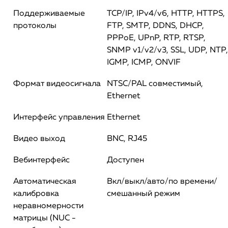
Поддерживаемые
TCP/IP, IPv4/v6, HTTP, HTTPS,
протоколы
FTP, SMTP, DDNS, DHCP,
PPPoE, UPnP, RTP, RTSP,
SNMP v1/v2/v3, SSL, UDP, NTP,
IGMP, ICMP, ONVIF
Формат видеосигнала
NTSC/PAL совместимый,
Ethernet
Интерфейс управления
Ethernet
Видео выход
BNC, RJ45
Вебинтерфейс
Доступен
Автоматическая
Вкл/выкл/авто/по времени/
калибровка
смешанный режим
неравномерности
матрицы (NUC -