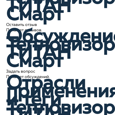
ТИТАН
Смарт
Оставить отзыв
Обсуждени
Пока нет отзывов.
Тепловизор
ТИТАН
Смарт
Задать вопрос
Отрасли
Пока нет обсуждений.
применени
и теги
Тепловизор