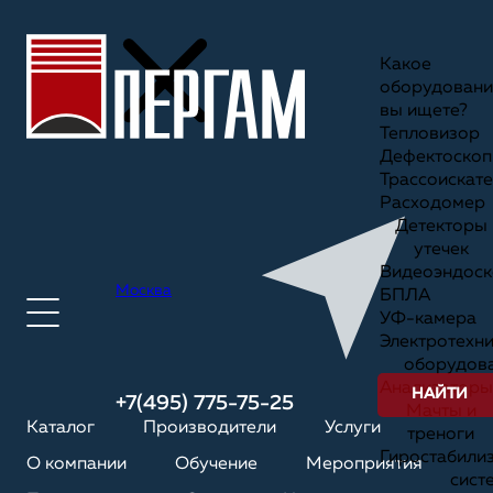
Какое
оборудовани
вы ищете?
Тепловизор
Дефектоскоп
Трассоискате
Расходомер
Детекторы
утечек
Видеоэндоск
Москва
БПЛА
УФ-камера
Электротехн
оборудов
Анализаторы
НАЙТИ
+7(495) 775-75-25
Мачты и
Каталог
Производители
Услуги
треноги
Гиростабили
О компании
Обучение
Мероприятия
сист