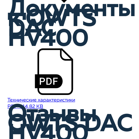
Документы
к OWTS
DAC
HV400
Технические характеристики
Отзывы
PDF, 314,82 KB
OWTS DAC
HV400