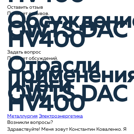
Оставить отзыв
Обсуждени
Пока нет отзывов.
OWTS DAC
HV400
Задать вопрос
Отрасли
Пока нет обсуждений.
применени
и теги
OWTS DAC
HV400
Металлургия
Электроэнергетика
Возникли вопросы?
Здравствуйте! Меня зовут Константин Коваленко. Я