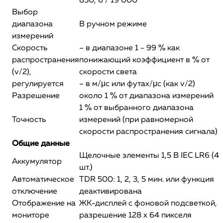
850, 6 / 19 000
Выбор
диапазона
В ручном режиме
измерений
Скорость
– в диапазоне 1 - 99 % как
распространения
понижающий коэффициент в % от
(v/2),
скорости света
регулируется
– в м/μс или футах/μс (как v/2)
Разрешение
около 1 % от диапазона измерений
1 % от выбранного диапазона
Точность
измерений (при равномерной
скорости распространения сигнала)
Общие данные
Щелочные элементы 1,5 В IEC LR6 (4
Аккумулятор
шт.)
Автоматическое
TDR 500: 1, 2, 3, 5 мин. или функция
отключение
деактивирована
Отображение на
ЖК-дисплей с фоновой подсветкой,
мониторе
разрешение 128 х 64 пикселя