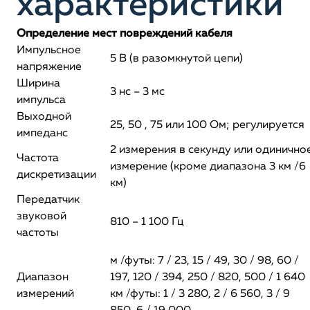
характеристики
Определение мест повреждений кабеля
Импульсное
5 В (в разомкнутой цепи)
напряжение
Ширина
3 нс – 3 мс
импульса
Выходной
25, 50 , 75 или 100 Ом; регулируется
импеданс
2 измерения в секунду или одинично
Частота
измерение (кроме диапазона 3 км /6
дискретизации
км)
Передатчик
звуковой
810 – 1 100 Гц
частоты
м /футы: 7 / 23, 15 / 49, 30 / 98, 60 /
Диапазон
197, 120 / 394, 250 / 820, 500 / 1 640
измерений
км /футы: 1 / 3 280, 2 / 6 560, 3 / 9