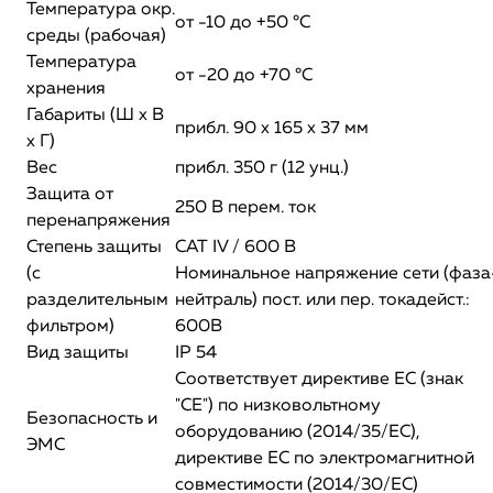
Температура окр.
от -10 до +50 °C
среды (рабочая)
Температура
от -20 до +70 °C
хранения
Габариты (Ш x В
прибл. 90 x 165 x 37 мм
x Г)
Вес
прибл. 350 г (12 унц.)
Защита от
250 В перем. ток
перенапряжения
Степень защиты
CAT IV / 600 В
(c
Номинальное напряжение сети (фаза
разделительным
нейтраль) пост. или пер. токадейст.:
фильтром)
600В
Вид защиты
IP 54
Соответствует директиве ЕС (знак
"СЕ") по низковольтному
Безопасность и
оборудованию (2014/35/ЕС),
ЭМС
директиве ЕС по электромагнитной
совместимости (2014/30/ЕС)