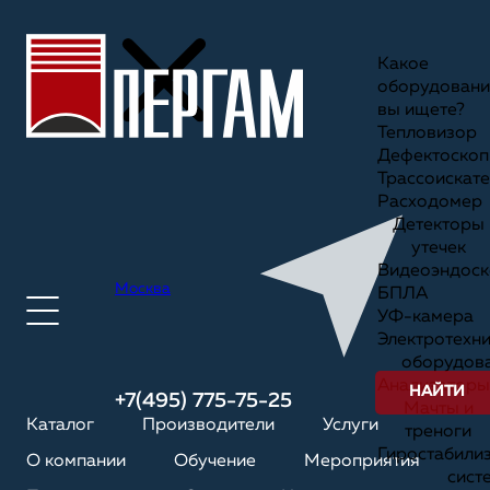
Какое
оборудовани
вы ищете?
Тепловизор
Дефектоскоп
Трассоискате
Расходомер
Детекторы
утечек
Видеоэндоск
Москва
БПЛА
УФ-камера
Электротехн
оборудов
Анализаторы
НАЙТИ
+7(495) 775-75-25
Мачты и
Каталог
Производители
Услуги
треноги
Гиростабили
О компании
Обучение
Мероприятия
сист