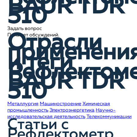
BAUR TDR
510
Задать вопрос
Отрасли
Пока нет обсуждений.
применени
и теги
Рефлектом
BAUR TDR
510
Металлургия
Машиностроение
Химическая
промышленность
Электроэнергетика
Научно-
исследовательская деятельность
Телекоммуникации
Статьи c
Рефлектометр