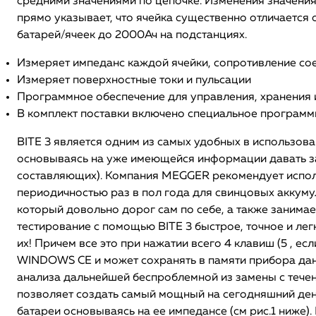
средними значениями по цепочке. Изменения значения 
прямо указывает, что ячейка существенно отличается 
батарей/ячеек до 2000Ач на подстанциях.
Измеряет импеданс каждой ячейки, сопротивление со
Измеряет поверхностные токи и пульсации
Программное обеспечение для управления, хранения 
В комплект поставки включено специальное программ
BITE 3 является одним из самых удобных в использов
основываясь на уже имеющейся информации давать зак
составляющих). Компания MEGGER рекомендует использ
периодичностью раз в пол года для свинцовых аккумул
который довольно дорог сам по себе, а также занимае
тестирование с помощью BITE 3 быстрое, точное и лег
их! Причем все это при нажатии всего 4 клавиш (5 , 
WINDOWS CE и может сохранять в памяти прибора данн
анализа дальнейшей беспроблемной из замены с тече
позволяет создать самый мощный на сегодняшний день
батареи основываясь на ее импедансе (см рис.1 ниже).