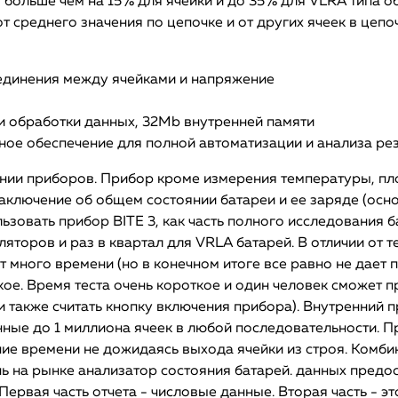
больше чем на 15% для ячейки и до 35% для VLRA типа об
от среднего значения по цепочке и от других ячеек в це
единения между ячейками и напряжение
и обработки данных, 32Mb внутренней памяти
ное обеспечение для полной автоматизации и анализа ре
ании приборов. Прибор кроме измерения температуры, пл
лючение об общем состоянии батареи и ее заряде (осно
овать прибор BITE 3, как часть полного исследования б
яторов и раз в квартал для VRLA батарей. В отличии от 
т много времени (но в конечном итоге все равно не дает
кое. Время теста очень короткое и один человек сможет 
если также считать кнопку включения прибора). Внутренни
ые до 1 миллиона ячеек в любой последовательности. П
ние времени не дожидаясь выхода ячейки из строя. Комб
 на рынке анализатор состояния батарей. данных предо
 Первая часть отчета - числовые данные. Вторая часть - э