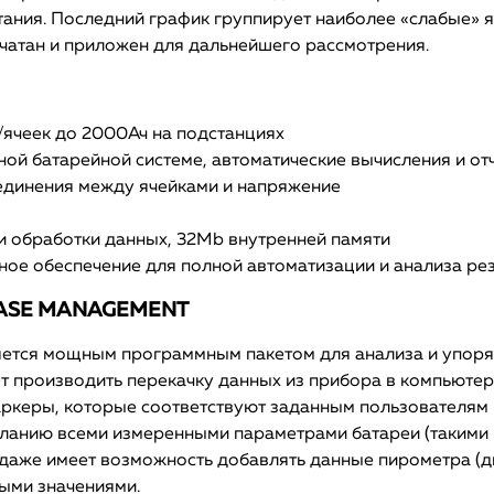
ания. Последний график группирует наиболее «слабые» яч
чатан и приложен для дальнейшего рассмотрения.
ячеек до 2000Ач на подстанциях
ой батарейной системе, автоматические вычисления и отч
единения между ячейками и напряжение
и обработки данных, 32Mb внутренней памяти
ное обеспечение для полной автоматизации и анализа ре
ABASE MANAGEMENT
яется мощным программным пакетом для анализа и упоря
т производить перекачку данных из прибора в компьютер.
аркеры, которые соответствуют заданным пользователям 
еланию всеми измеренными параметрами батареи (такими 
ve даже имеет возможность добавлять данные пирометра (
ыми значениями.