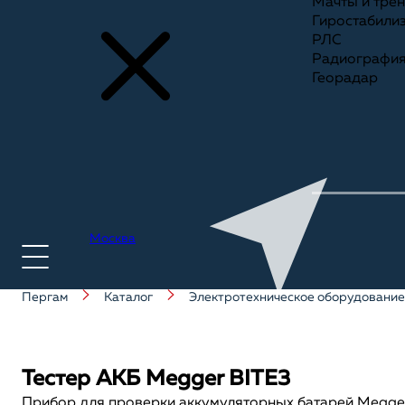
Мачты и тре
Гиростабили
РЛС
Радиографи
Георадар
Москва
Пергам
Каталог
Электротехническое оборудование
+7(495) 775-75-25
Тестер АКБ Megger BITE3
Прибор для проверки аккумуляторных батарей Megge