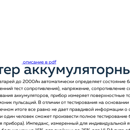
описание в pdf
тер аккумуляторны
атарей до 2000Ач автоматически определяет состояние б
нний тест сопротивления), напряжение, сопротивление со
вания аккумуляторов, прибор измеряет поверхностные то
оник пульсаций. В отличии от тестирования на основани
онечном итоге все равно не дает правдивой информации о 
е и один человек сможет произвести полное тестирование 
ния прибора). Импеданс, измеренный для индивидуальной 