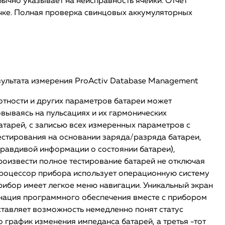
ычно указывает на неисправность ячейки. Отчет
почке. Полная проверка свинцовых аккумуляторных
зультата измерения ProActiv Database Management
отности и других параметров батареи может
вываясь на пульсациях и их гармонических
атарей, с записью всех измеренных параметров с
тестирования на основании заряда/разряда батареи,
 правдивой информации о состоянии батареи),
произвести полное тестирование батарей не отключая
й процессор прибора использует операционную систему
рибор имеет легкое меню навигации. Уникальный экран
инация программного обеспечения вместе с прибором
ставляет возможность немедленно понят статус
то график изменения импеданса батарей, а третья -тот