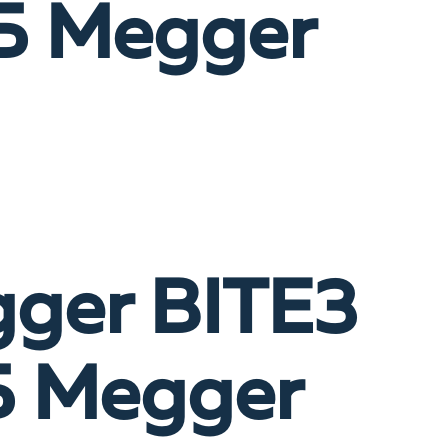
Б Megger
ger BITE3
Б Megger