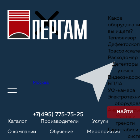
Какое
оборудовани
вы ищете?
Тепловизор
Дефектоскоп
Трассоискате
Расходомер
Детекторы
утечек
Видеоэндоск
Москва
БПЛА
УФ-камера
Электротехн
оборудов
Анализаторы
НАЙТИ
+7(495) 775-75-25
Мачты и
Каталог
Производители
Услуги
треноги
Гиростабили
О компании
Обучение
Мероприятия
сист