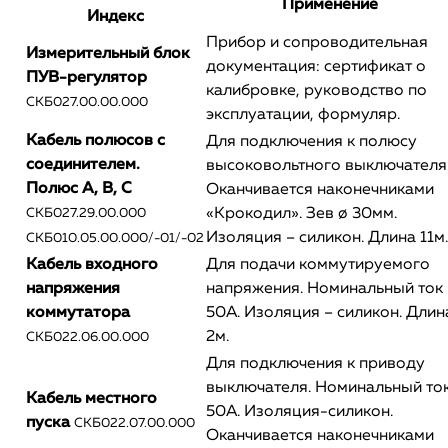
Применение
Индекс
Прибор и сопроводительная
Измерительный блок
документация: сертификат о
ПУВ-регулятор
калибровке, руководство по
СКБ027.00.00.000
эксплуатации, формуляр.
Кабель полюсов с
Для подключения к полюсу
соединителем.
высоковольтного выключателя
Полюс A, B, C
Оканчивается наконечниками
«Крокодил». Зев ø 30мм.
СКБ027.29.00.000
Изоляция – силикон. Длина 11м.
СКБ010.05.00.000/-01/-02
Кабель входного
Для подачи коммутируемого
напряжения
напряжения. Номинальный ток
коммутатора
50А. Изоляция – силикон. Длин
2м.
СКБ022.06.00.000
Для подключения к приводу
выключателя. Номинальный то
Кабель местного
50А. Изоляция-силикон.
пуска
СКБ022.07.00.000
Оканчивается наконечниками