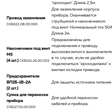
"крокодил". Длина 2,5м.
Для заземления корпуса
прибора. Оканчивается
Провод заземления
струбциной и наконечником
СКБ022.08.00.000
под винт. Номинальный ток 50А
Длина 2м.
Предназначены для
подключения к приводу
Наконечники под винт
высоковольтного выключателя
М5
в то случае, если не удобно
(4 шт.)
СКБ021.26.00.003
подключиться "крокодилами" к
винтам колодки привода.
Предохранители
ВП2Б-1В-2А
Для защиты источника питания.
(2 шт.)
Сумка для переноски
Для удобной переноски
прибора
кабелей и прибора.
СКБ127.01.00.000