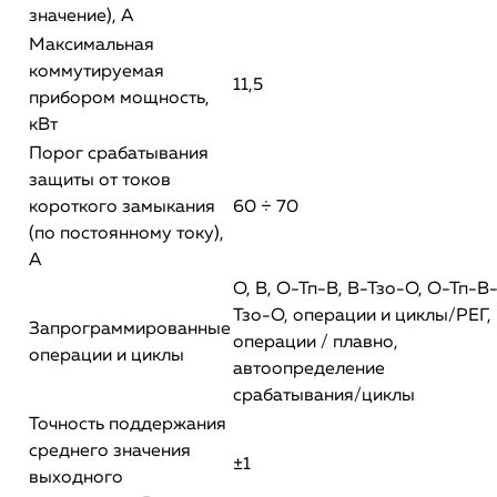
значение), А
Максимальная
коммутируемая
11,5
прибором мощность,
кВт
Порог срабатывания
защиты от токов
короткого замыкания
60 ÷ 70
(по постоянному току),
А
О, В, О-Тп-В, В-Тзо-О, О-Тп-В
Тзо-О, операции и циклы/РЕГ,
Запрограммированные
операции / плавно,
операции и циклы
автоопределение
срабатывания/циклы
Точность поддержания
среднего значения
±1
выходного