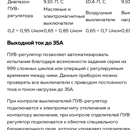
Диапазон
9.10. П, С.
10.4. П, С.
9.10
ПУВ-
Масляные и
Воздушные
Вык
регулятора
электромагнитные
выключатели
наг
выключатели
0,2 ÷ 0,95
Uном
0,65 ÷ 0,85
Uном
0,65 ÷ 0,7
Uном
0,6
Выходной ток до 35А
ПУВ-регулятор позволяет автоматизировать
испытания благодаря возможности задания серии из
999 сложных циклов или операций с регулируемым
временем между ними. Данным прибором можно
проверять все выключатели с приводом постоянного
тока и током нагрузки до 35А.
При контроле выключателей ПУВ-регулятор
подключается к электромагниту отключения и
контактору включения, при контроле отделителей ПУВ
регулятор подключается к обмотке специального
блокировочного реле, которое управляет отделителе