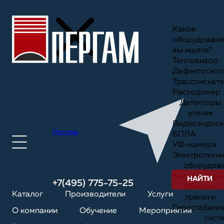
Какое
оборудовани
вы ищете?
Тепловизор
Дефектоскоп
Трассоискате
Расходомер
Детекторы
утечек
Видеоэндоск
Москва
БПЛА
УФ-камера
Электротехн
оборудов
Анализаторы
НАЙТИ
+7(495) 775-75-25
Мачты и
Каталог
Производители
Услуги
треноги
Гиростабили
О компании
Обучение
Мероприятия
сист