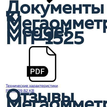
Документы
к
Мегаоммет
Megger
MIT-1525
Технические характеристики
Отзывы
PDF, 309,82 KB
Мегаоммет