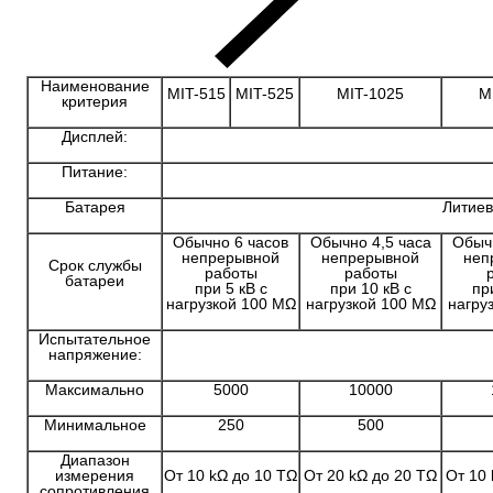
Наименование
MIT-515
MIT-525
MIT-1025
M
критерия
Дисплей:
Питание:
Батарея
Литиев
Обычно 6 часов
Обычно 4,5 часа
Обычн
непрерывной
непрерывной
неп
Срок службы
работы
работы
батареи
при 5 кВ с
при 10 кВ с
пр
нагрузкой 100 MΩ
нагрузкой 100 MΩ
нагру
Испытательное
напряжение:
Максимально
5000
10000
Минимальное
250
500
Диапазон
измерения
От 10 kΩ до 10 TΩ
От 20 kΩ до 20 TΩ
От 10 
сопротивления