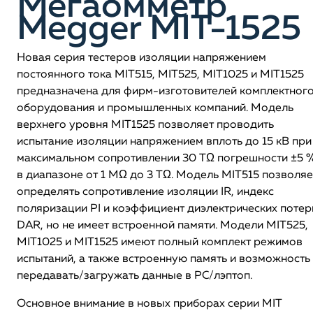
Мегаомметр
Megger MIT-1525
Новая серия тестеров изоляции напряжением
постоянного тока MIT515, MIT525, MIT1025 и MIT1525
предназначена для фирм-изготовителей комплектног
оборудования и промышленных компаний. Модель
верхнего уровня MIT1525 позволяет проводить
испытание изоляции напряжением вплоть до 15 кВ при
максимальном сопротивлении 30 TΩ погрешности ±5 
в диапазоне от 1 MΩ до 3 TΩ. Модель MIT515 позволяе
определять сопротивление изоляции IR, индекс
поляризации PI и коэффициент диэлектрических потер
DAR, но не имеет встроенной памяти. Модели MIT525,
MIT1025 и MIT1525 имеют полный комплект режимов
испытаний, а также встроенную память и возможность
передавать/загружать данные в PC/лэптоп.
Основное внимание в новых приборах серии MIT