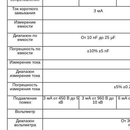
Ток короткого
3 мА
замыкания
Измерение
емкости
Диапазон по
От 10 nF до 25 μF
емкости
Погрешность по
±10% ±5 nF
емкости
Измерение тока
Диапазон
измерение тока
Погрешность
±5% ±0.
измерения тока
Подавление
3 мА от 450 В до 5
3 мА от 960 В до
6 мА 
помех
кВ
10 кВ
Вольтметр
Диапазон
От 3
вольтметра