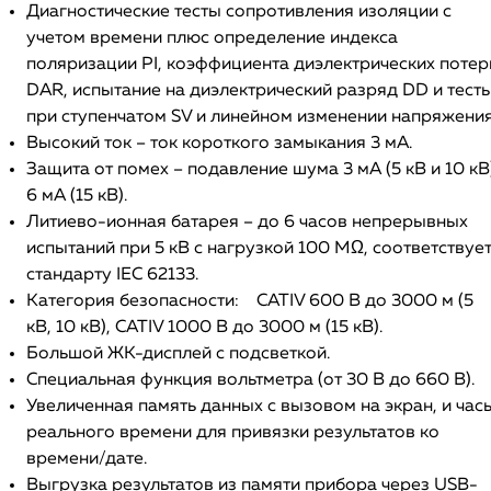
Диагностические тесты сопротивления изоляции с
учетом времени плюс определение индекса
поляризации PI, коэффициента диэлектрических потер
DAR, испытание на диэлектрический разряд DD и тест
при ступенчатом SV и линейном изменении напряжения
Высокий ток – ток короткого замыкания 3 мА.
Защита от помех – подавление шума 3 мА (5 кВ и 10 кВ)
6 мА (15 кВ).
Литиево-ионная батарея – до 6 часов непрерывных
испытаний при 5 кВ с нагрузкой 100 МΩ, соответствуе
стандарту IEC 62133.
Категория безопасности: CATIV 600 В до 3000 м (5
кВ, 10 кВ), CATIV 1000 В до 3000 м (15 кВ).
Большой ЖК-дисплей с подсветкой.
Специальная функция вольтметра (от 30 В до 660 В).
Увеличенная память данных с вызовом на экран, и час
реального времени для привязки результатов ко
времени/дате.
Выгрузка результатов из памяти прибора через USB-