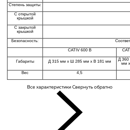
Степень защиты:
С открытой
крышкой
С закрытой
крышкой
Безопасность:
Соответ
CATIV 600 В
CAT
Д 360
Габариты
Д 315 мм х Ш 285 мм х В 181 мм
мм х
Вес
4,5
Все характеристики
Свернуть обратно