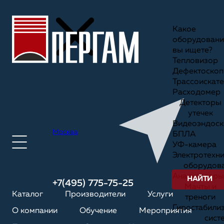
Какое
оборудовани
вы ищете?
Тепловизор
Дефектоскоп
Трассоискате
Расходомер
Детекторы
утечек
Видеоэндоск
Москва
БПЛА
УФ-камера
Электротехн
оборудов
Анализаторы
НАЙТИ
+7(495) 775-75-25
Мачты и
Каталог
Производители
Услуги
треноги
Гиростабили
О компании
Обучение
Мероприятия
сист