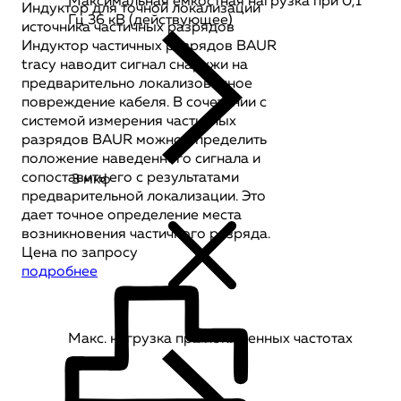
Максимальная емкостная нагрузка при 0,1
Индуктор для точной локализации
Гц 36 кВ (действующее)
источника частичных разрядов
Индуктор частичных разрядов BAUR
tracy наводит сигнал снаружи на
предварительно локализованное
повреждение кабеля. В сочетании с
системой измерения частичных
разрядов BAUR можно определить
положение наведенного сигнала и
сопоставить его с результатами
3 мкф
предварительной локализации. Это
дает точное определение места
возникновения частичного разряда.
Цена по запросу
подробнее
Макс. нагрузка при пониженных частотах