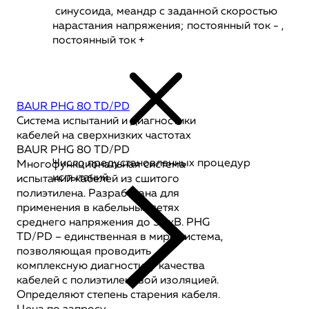
синусоида, меандр с заданной скоростью
нарастания напряжения; постоянный ток - ,
постоянный ток +
BAUR PHG 80 TD/PD
Система испытаний и диагностики
кабелей на сверхнизких частотах
BAUR PHG 80 TD/PD
Число предустановленных процедур
Многофункциональная система
испытаний
испытаний кабелей из сшитого
полиэтилена. Разработана для
применения в кабельных сетях
среднего напряжения до 35 кВ. PHG
TD/PD – единственная в мире система,
позволяющая проводить
комплексную диагностику качества
кабелей с полиэтиленовой изоляцией.
Определяют степень старения кабеля.