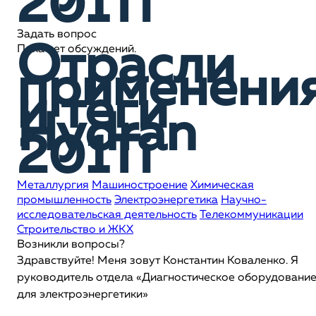
201Ti
Задать вопрос
Отрасли
Пока нет обсуждений.
применени
и теги
Hydran
201Ti
Металлургия
Машиностроение
Химическая
промышленность
Электроэнергетика
Научно-
исследовательская деятельность
Телекоммуникации
Строительство и ЖКХ
Возникли вопросы?
Здравствуйте! Меня зовут Константин Коваленко. Я
руководитель отдела «Диагностическое оборудовани
для электроэнергетики»