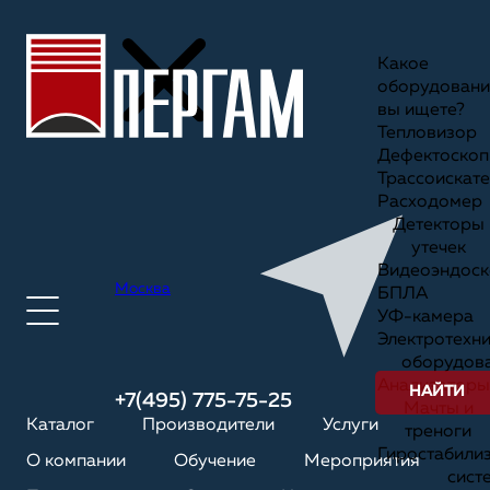
Какое
оборудовани
вы ищете?
Тепловизор
Дефектоскоп
Трассоискате
Расходомер
Детекторы
утечек
Видеоэндоск
Москва
БПЛА
УФ-камера
Электротехн
оборудов
Анализаторы
НАЙТИ
+7(495) 775-75-25
Мачты и
Каталог
Производители
Услуги
треноги
Гиростабили
О компании
Обучение
Мероприятия
сист