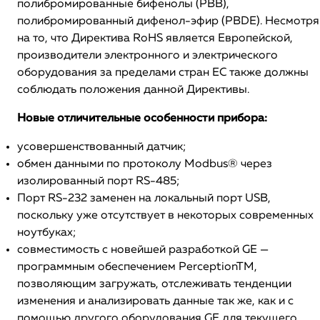
полибромированные бифенолы (PBB),
полибромированный дифенол-эфир (PBDE). Несмотря
на то, что Директива RoHS является Eвропейской,
производители электронного и электрического
оборудования за пределами стран ЕС также должны
соблюдать положения данной Директивы.
Новые отличительные особенности прибора:
усовершенствованный датчик;
обмен данными по протоколу Modbus® через
изолированный порт RS-485;
Порт RS-232 заменен на локальный порт USB,
поскольку уже отсутствует в некоторых современных
ноутбуках;
совместимость с новейшей разработкой GE —
программным обеспечением PerceptionTM,
позволяющим загружать, отслеживать тенденции
изменения и анализировать данные так же, как и с
помощью другого оборудования GE для текущего