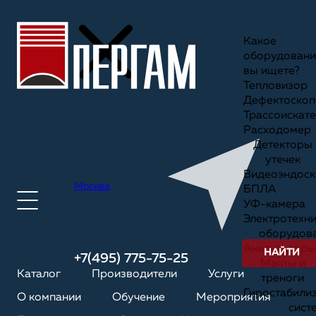
Какое
оборудовани
вы ищете?
Тепловизор
Дефектоскоп
Трассоискате
Расходомер
Детекторы
утечек
Видеоэндоск
Москва
БПЛА
УФ-камера
Электротехн
оборудов
Анализаторы
НАЙТИ
+7(495) 775-75-25
Мачты и
Каталог
Производители
Услуги
треноги
Гиростабили
О компании
Обучение
Мероприятия
сист