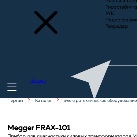
Мачты и тре
Гиростабили
РЛС
Радиографи
Георадар
Москва
Пергам
Каталог
Электротехническое оборудование
+7(495) 775-75-25
Megger FRAX-101
Прибор для диагностики силовых трансформаторов M