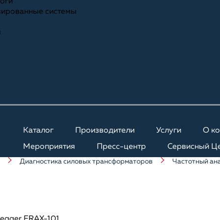
ноги
зированные системы
я
Каталог
Производители
Услуги
О к
Мероприятия
Пресс-центр
Сервисный Ц
Диагностика силовых трансформаторов
Частотный ан
egger FRAX-101