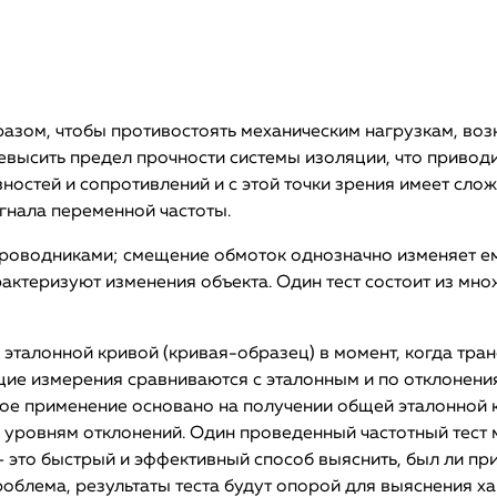
зом, чтобы противостоять механическим нагрузкам, воз
евысить предел прочности системы изоляции, что приводи
вностей и сопротивлений и с этой точки зрения имеет сл
гнала переменной частоты.
роводниками; смещение обмоток однозначно изменяет ем
рактеризуют изменения объекта. Один тест состоит из м
эталонной кривой (кривая-образец) в момент, когда тран
ие измерения сравниваются с эталонным и по отклонения
гое применение основано на получении общей эталонной
 уровням отклонений. Один проведенный частотный тест 
 это быстрый и эффективный способ выяснить, был ли пр
роблема, результаты теста будут опорой для выяснения 