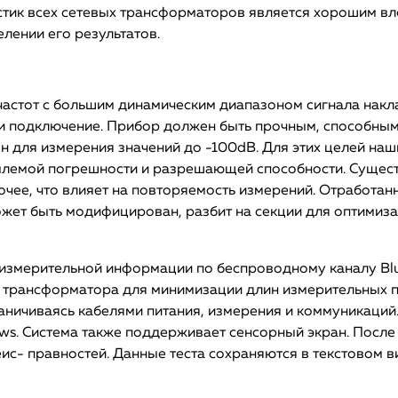
тик всех сетевых трансформаторов является хорошим вло
лении его результатов.
астот с большим динамическим диапазоном сигнала накл
и подключение. Прибор должен быть прочным, способным
н для измерения значений до -100dB. Для этих целей на
млемой погрешности и разрешающей способности. Сущес
рочее, что влияет на повторяемость измерений. Отработа
может быть модифицирован, разбит на секции для оптимиз
 измерительной информации по беспроводному каналу Blu
е трансформатора для минимизации длин измерительных 
ничиваясь кабелями питания, измерения и коммуникаций
. Система также поддерживает сенсорный экран. После т
с- правностей. Данные теста сохраняются в текстовом в