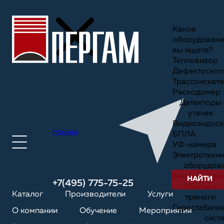
Какое
оборудовани
вы ищете?
Тепловизор
Дефектоскоп
Трассоискате
Расходомер
Детекторы
утечек
Видеоэндоск
Москва
БПЛА
УФ-камера
Электротехн
оборудов
Анализаторы
НАЙТИ
+7(495) 775-75-25
Мачты и
Каталог
Производители
Услуги
треноги
Гиростабили
О компании
Обучение
Мероприятия
сист