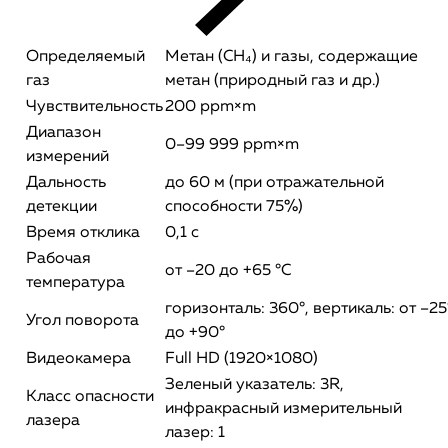
Определяемый
Метан (CH₄) и газы, содержащие
газ
метан (природный газ и др.)​
Чувствительность
200 ppm×m​
Диапазон
0–99 999 ppm×m​
измерений
Дальность
до 60 м (при отражательной
детекции
способности 75%)​
Время отклика
0,1 с​
Рабочая
от –20 до +65 °C​
температура
горизонталь: 360°, вертикаль: от –25
Угол поворота
до +90°​
Видеокамера
Full HD (1920×1080)​
Зеленый указатель: 3R,
Класс опасности
инфракрасный измерительный
лазера
лазер: 1​