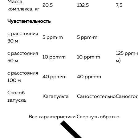
Масса
20,5
132,5
7,5
комплекса, кг
Чувствительность
с расстояния
5 ppm•m
5 ppm•m
30 м
с расстояния
125 ppm•
10 ppm•m
10 ppm•m
50 м
м)
с расстояния
40 ppm•m
40 ppm•m
100 м
Способ
Катапульта
Самостоятельно
Самостоя
запуска
Все характеристики
Свернуть обратно