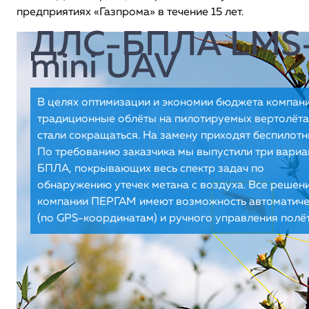
предприятиях «Газпрома» в течение 15 лет.
ДЛС-БПЛА LMS
mini UAV
В целях оптимизации и экономии бюджета компани
традиционные облёты на пилотируемых вертолёта
стали сокращаться. На замену приходят беспилотн
По требованию заказчика мы выпустили три вариа
БПЛА, покрывающих весь спектр задач по
обнаружению утечек метана с воздуха. Все решен
компании ПЕРГАМ имеют возможность автоматиче
(по GPS-координатам) и ручного управления полё