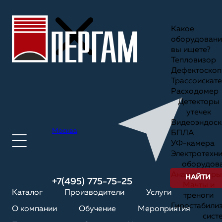
Какое
оборудовани
вы ищете?
Тепловизор
Дефектоскоп
Трассоискате
Расходомер
Детекторы
утечек
Видеоэндоск
Москва
БПЛА
УФ-камера
Электротехн
оборудов
Анализаторы
НАЙТИ
+7(495) 775-75-25
Мачты и
Каталог
Производители
Услуги
треноги
Гиростабили
О компании
Обучение
Мероприятия
сист