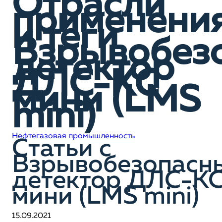
Отрасли
применени
и теги
Взрывобез
детектор
ДЛС-КС
мини (LMS
mini)
Нефтегазовая промышленность
Статьи c
Взрывобезопасн
детектор ДЛС-К
мини (LMS mini)
15.09.2021