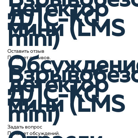
Взрывобез
детектор
ДЛС-КС
мини (LMS
mini)
Оставить отзыв
Обсуждени
Пока нет отзывов.
Взрывобез
детектор
ДЛС-КС
мини (LMS
mini)
Задать вопрос
Пока нет обсуждений.