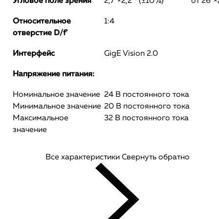
Угловое поле зрения
2,7°×2,2° (±10%)
от 26°×
Относительное
1:4
отверстие D/f'
Интерфейс
GigE Vision 2.0
Напряжение питания:
Номинальное значение
24 В постоянного тока
Минимальное значение
20 В постоянного тока
Максимальное
32 В постоянного тока
значение
Все характеристики
Свернуть обратно