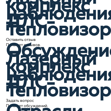
комплекс
наблюдени
ДЛС-
Тепловизор
Оставить отзыв
Обсуждени
Пока нет отзывов.
Лазерный
комплекс
наблюдени
ДЛС-
Тепловизор
Задать вопрос
Пока нет обсуждений.