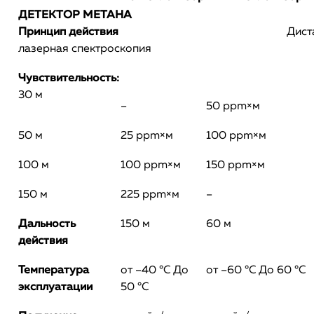
ДЕТЕКТОР МЕТАНА
Принцип действия
Дист
лазерная спектроскопия
Чувствительность:
30 м
–
50 ppm×м
50 м
25 ppm×м
100 ppm×м
100 м
100 ppm×м
150 ppm×м
150 м
225 ppm×м
–
Дальность
150 м
60 м
действия
Температура
от –40 °С До
от –60 °С До 60 °С
эксплуатации
50 °С