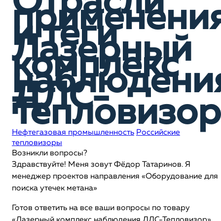
Отрасли
применени
и теги
Лазерный
комплекс
наблюдени
ДЛС-
Тепловизор
Нефтегазовая промышленность
Российские
тепловизоры
Возникли вопросы?
Здравствуйте! Меня зовут Фёдор Татаринов. Я
менеджер проектов направления «Оборудование для
поиска утечек метана»
Готов ответить на все ваши вопросы по товару
«Лазерный комплекс наблюдения ДЛС-Тепловизор».