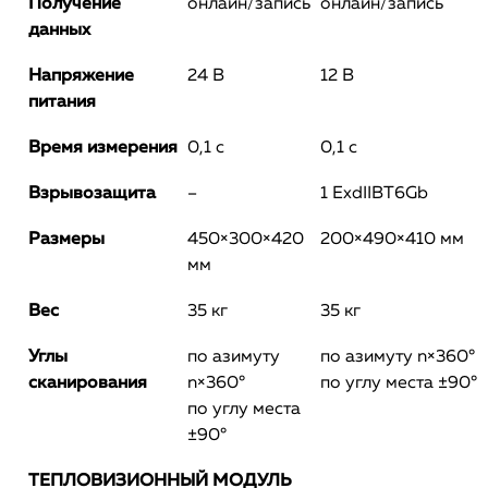
Получение
онлайн/запись
онлайн/запись
данных
Напряжение
24 В
12 В
питания
Время измерения
0,1 с
0,1 с
Взрывозащита
–
1 ExdIIBT6Gb
Размеры
450×300×420
200×490×410 мм
мм
Вес
35 кг
35 кг
Углы
по азимуту
по азимуту n×360°
сканирования
n×360°
по углу места ±90°
по углу места
±90°
ТЕПЛОВИЗИОННЫЙ МОДУЛЬ