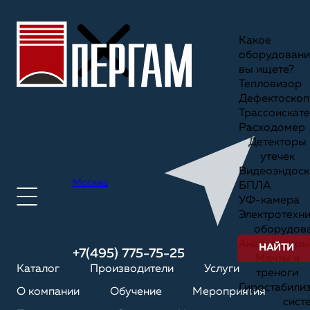
Какое
оборудовани
вы ищете?
Тепловизор
Дефектоскоп
Трассоискате
Расходомер
Детекторы
утечек
Видеоэндоск
Москва
БПЛА
УФ-камера
Электротехн
оборудов
Анализаторы
НАЙТИ
+7(495) 775-75-25
Мачты и
Каталог
Производители
Услуги
треноги
Гиростабили
О компании
Обучение
Мероприятия
сист