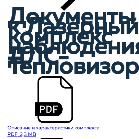
Документы
к Лазерный
комплекс
наблюдени
ДЛС-
Тепловизор
Описание и характеристики комплекса
PDF, 2,3 MB