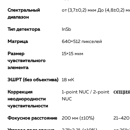
Спектральный
от (3,7±0,2) мкм До (4,8±0,2) м
диапазон
Тип детектора
InSb
Матрица
640×512 пикселей
Размер
15×15 мкм
чувствительного
элемента
ЭШРТ (без объектива)
18 мК
ОПЦИ
Коррекция
1-point NUC / 2-point
неоднородности
NUC
чувствительности
Фокусное расстояние
200 мм (±10%)
21–420 