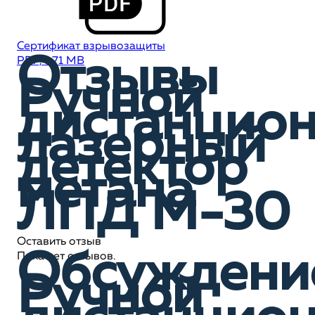
Сертификат взрывозащиты
Отзывы
PDF, 1,71 MB
Ручной
дистанцио
лазерный
детектор
метана
ЛПД М-30
Оставить отзыв
Обсуждени
Пока нет отзывов.
Ручной