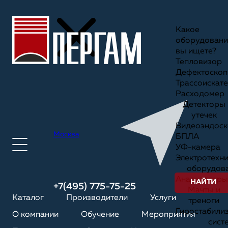
Какое
оборудовани
вы ищете?
Тепловизор
Дефектоскоп
Трассоискате
Расходомер
Детекторы
утечек
Видеоэндоск
Москва
БПЛА
УФ-камера
Электротехн
оборудов
Анализаторы
НАЙТИ
+7(495) 775-75-25
Мачты и
Каталог
Производители
Услуги
треноги
Гиростабили
О компании
Обучение
Мероприятия
сист