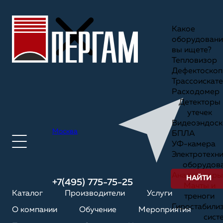
Какое
оборудовани
вы ищете?
Тепловизор
Дефектоскоп
Трассоискате
Расходомер
Детекторы
утечек
Видеоэндоск
Москва
БПЛА
УФ-камера
Электротехн
оборудов
Анализаторы
НАЙТИ
+7(495) 775-75-25
Мачты и
Каталог
Производители
Услуги
треноги
Гиростабили
О компании
Обучение
Мероприятия
сист