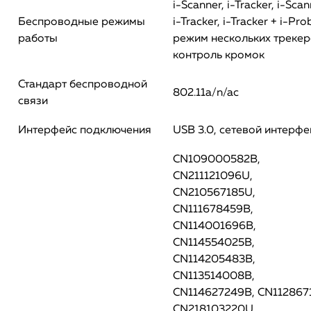
i-Scanner, i-Tracker, i-Scan
Беспроводные режимы
i-Tracker, i-Tracker + i-Pro
работы
режим нескольких трекер
контроль кромок
Стандарт беспроводной
802.11a/n/ac
связи
Интерфейс подключения
USB 3.0, сетевой интерфе
CN109000582B,
CN211121096U,
CN210567185U,
CN111678459B,
CN114001696B,
CN114554025B,
CN114205483B,
CN113514008B,
CN114627249B, CN112867
CN218103220U,