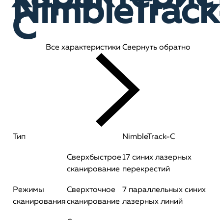
NimbleTrack
C
Все характеристики
Свернуть обратно
Тип
NimbleTrack-C
Сверхбыстрое
17 синих лазерных
сканирование
перекрестий
Режимы
Сверхточное
7 параллельных синих
сканирования
сканирование
лазерных линий