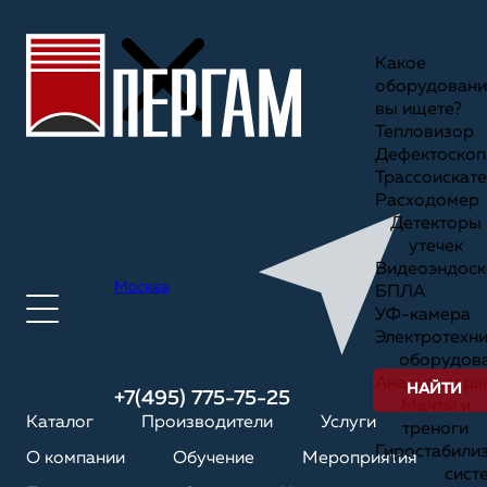
Какое
оборудовани
вы ищете?
Тепловизор
Дефектоскоп
Трассоискате
Расходомер
Детекторы
утечек
Видеоэндоск
Москва
БПЛА
УФ-камера
Электротехн
оборудов
Анализаторы
НАЙТИ
+7(495) 775-75-25
Мачты и
Каталог
Производители
Услуги
треноги
Гиростабили
О компании
Обучение
Мероприятия
сист