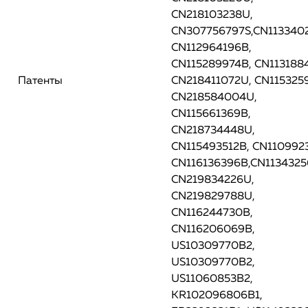
CN218103238U,
CN307756797S,CN113340
CN112964196B,
CN115289974B, CN113188
Патенты
CN218411072U, CN115325
CN218584004U,
CN115661369B,
CN218734448U,
CN115493512B, CN110992
CN116136396B,CN1134325
CN219834226U,
CN219829788U,
CN116244730B,
CN116206069B,
US10309770B2,
US10309770B2,
US11060853B2,
KR102096806B1,