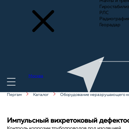
Мачты и тре
Гиростабили
РЛС
Радиографи
Георадар
Москва
Пергам
Каталог
Оборудование неразрушающего к
+7(495) 775-75-25
Импульсный вихретоковый дефектоск
Контроль коррозии трубопроводов под изоляцией