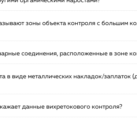
другими органическими наростами?
казывают зоны объекта контроля с большим к
варные соединения, расположенные в зоне к
а в виде металлических накладок/заплаток (
скажает данные вихретокового контроля?