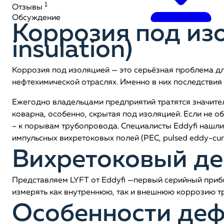
1
Отзывы
Обсуждение
Коррозия под изо
insulation)
Коррозия под изоляцией — это серьёзная проблема дл
нефтехимической отраслях. Именно в них последствия
Ежегодно владельцами предприятий тратятся значител
коварна, особенно, скрытая под изоляцией. Если не об
– к порывам трубопровода. Специалисты Eddyfi нашл
импульсных вихретоковых полей (PEC, pulsed eddy-curr
Вихретоковый де
Представляем LYFT от Eddyfi —первый серийный прибо
измерять как внутреннюю, так и внешнюю коррозию т
Особенности деф