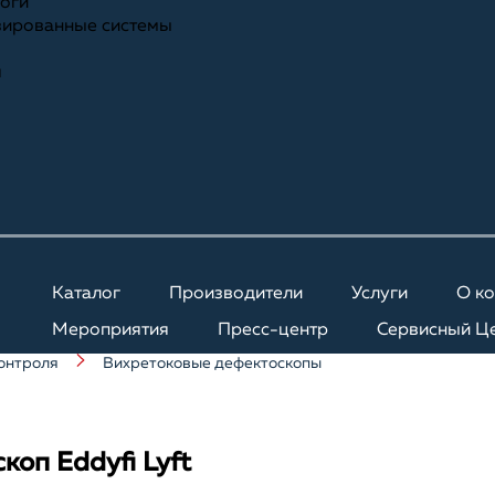
ноги
зированные системы
я
Каталог
Производители
Услуги
О к
Мероприятия
Пресс-центр
Сервисный Ц
онтроля
Вихретоковые дефектоскопы
оп Eddyfi Lyft