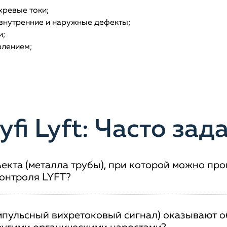
хревые токи;
 внутренние и наружные дефекты;
и;
влением;
fi Lyft: Часто за
екта (металла трубы), при которой можно пр
контроля LYFT?
импульсный вихретоковый сигнал) оказывают 