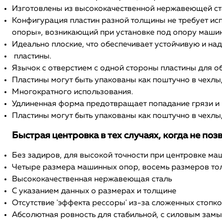
Изготовлены из высококачественной нержавеющей ста
Конфигурация пластин разной толщины не требует исп
опоры», возникающий при установке под опору машин
Идеально плоские, что обеспечивает устойчивую и н
пластины.
Язычок с отверстием с одной стороны пластины для о
Пластины могут быть упакованы как поштучно в чехлы,
Многократного использования.
Удлиненная форма предотвращает попадание грязи и
Пластины могут быть упакованы как поштучно в чехлы,
Быстрая центровка в тех случаях, когда не по
Без задиров, для высокой точности при центровке ма
Четыре размера машинных опор, восемь размеров т
Высококачественная нержавеющая сталь
С указанием данных о размерах и толщине
Отсутствие 'эффекта рессоры' из-за сложенных стопко
Абсолютная ровность для стабильной, с силовым зам