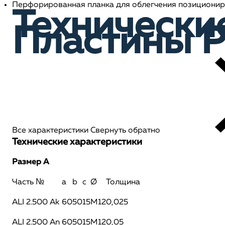
Перфорированная планка для облегчения позициониро
Технически
Пластины 
Все характеристики
Свернуть обратно
Технические характеристики
Размер А
Часть №
a
b
c
Ø
Толщина
ALI 2.500 Ak
60
50
15
M12
0,025
ALI 2.500 An
60
50
15
M12
0,05