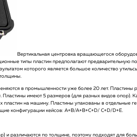
Вертикальная центровка вращающегося оборудова
ционные типы пластин предполагают предварительную под
зультатом которого является большое количество утильс
 толщины.
ются в промышленности уже более 20 лет. Пластины ра
). Пластины имеют 5 размеров (для разных видов опор). 
х пластин на машину. Пластины упакованы в отдельные 
ющие конфигурации кейсов: A+B/A+B+C+D/ C+D/D+E.
р) и различаются по толщине, поэтому подходят для бол