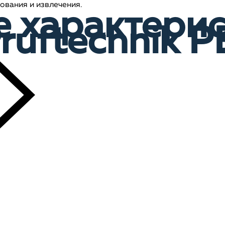
вания и извлечения.
е характери
Pruftechnik