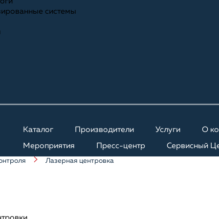
ноги
зированные системы
я
Каталог
Производители
Услуги
О к
Мероприятия
Пресс-центр
Сервисный Ц
онтроля
Лазерная центровка
нтровки