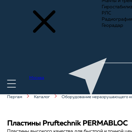
Мачты и тре
Гиростабили
РЛС
Радиографи
Георадар
Москва
Пергам
Каталог
Оборудование неразрушающего к
+7(495) 775-75-25
Пластины Pruftechnik PERMABLOC
Пластины высокого качества для быстрой и точной це