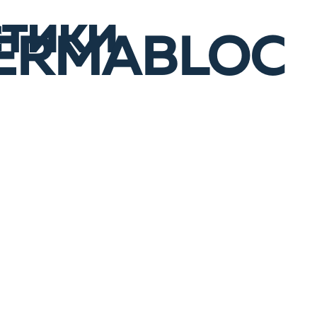
стики
 PERMABLOC