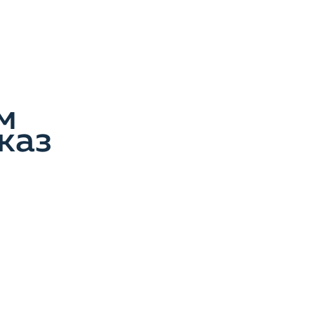
м
каз