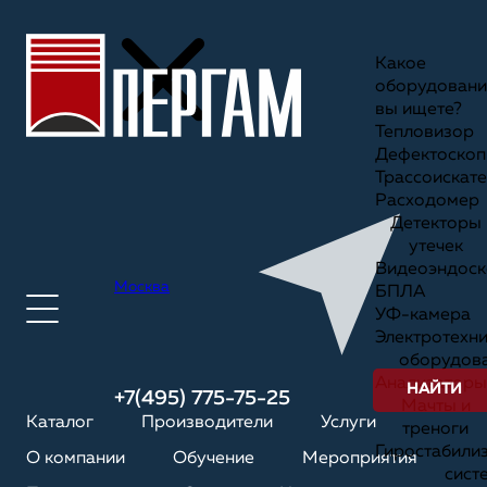
Какое
оборудовани
вы ищете?
Тепловизор
Дефектоскоп
Трассоискате
Расходомер
Детекторы
утечек
Видеоэндоск
Москва
БПЛА
УФ-камера
Электротехн
оборудов
Анализаторы
НАЙТИ
+7(495) 775-75-25
Мачты и
Каталог
Производители
Услуги
треноги
Гиростабили
О компании
Обучение
Мероприятия
сист