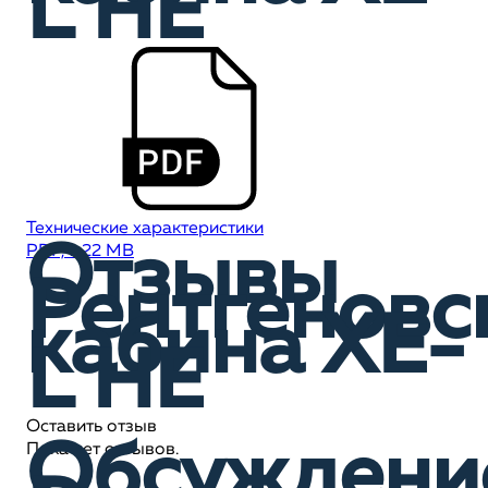
L HE
Технические характеристики
Отзывы
PDF, 1,22 MB
Рентгеновс
кабина XE-
L HE
Оставить отзыв
Обсуждени
Пока нет отзывов.