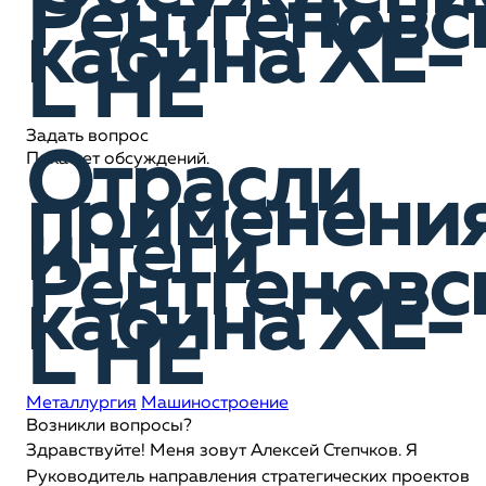
Рентгеновс
кабина XE-
L HE
Задать вопрос
Отрасли
Пока нет обсуждений.
применени
и теги
Рентгеновс
кабина XE-
L HE
Металлургия
Машиностроение
Возникли вопросы?
Здравствуйте! Меня зовут Алексей Степчков. Я
Руководитель направления стратегических проектов