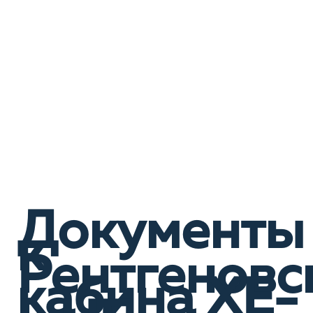
Документы
к
Рентгеновс
кабина XE-